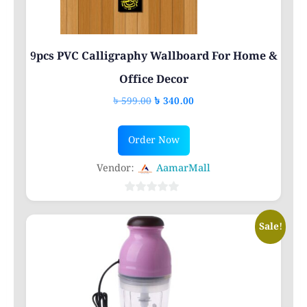
9pcs PVC Calligraphy Wallboard For Home &
Office Decor
Original
Current
৳
599.00
৳
340.00
price
price
was:
is:
Order Now
৳ 599.00.
৳ 340.00.
Vendor:
AamarMall
0
out
Sale!
of
5