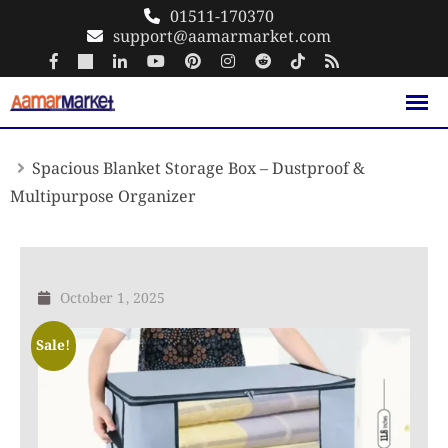
Skip
01511-170370
support@aamarmarket.com
to
content
Spacious Blanket Storage Box – Dustproof &
Multipurpose Organizer
October 1, 2025
Sale!