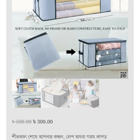
Original
Current
৳
500.00
৳
300.00
price
price
শীতকাল শেষে আপনার কম্বল, লেপ অথবা গরম কাপড়
was:
is: