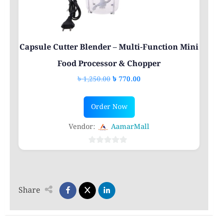
Capsule Cutter Blender – Multi-Function Mini
Food Processor & Chopper
Original
Current
৳
1,250.00
৳
770.00
price
price
was:
is:
Order Now
৳ 1,250.00.
৳ 770.00.
Vendor:
AamarMall
0
out
of
5
Share