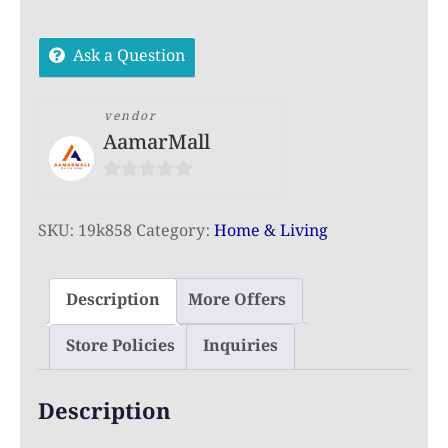
Blanket
Storage
Ask a Question
Box
–
Dustproof
vendor
AamarMall
&
Multipurpose
0
Organizer
out
quantity
SKU:
19k858
Category:
Home & Living
of
5
Description
More Offers
Store Policies
Inquiries
Description