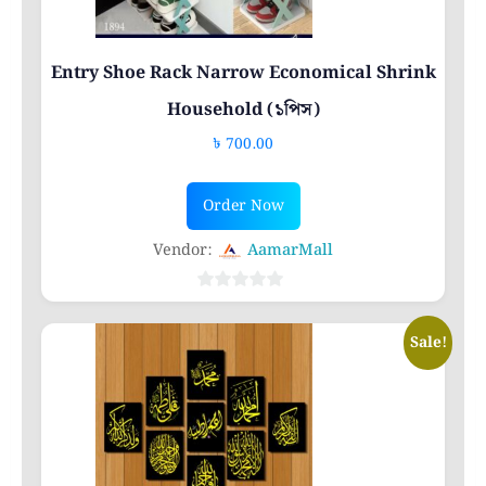
Entry Shoe Rack Narrow Economical Shrink
Household (১পিস)
৳
700.00
Order Now
Vendor:
AamarMall
0
out
Sale!
of
5