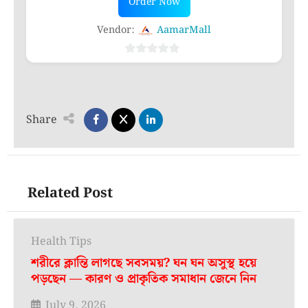
was:
is:
Order Now
৳ 1,250.00.
৳ 1,000.00.
Vendor:
AamarMall
0
out
of
5
Share
Related Post
Health Tips
শরীরে ক্লান্তি লাগছে সবসময়? ঘন ঘন অসুস্থ হয়ে
পড়ছেন — কারণ ও প্রাকৃতিক সমাধান জেনে নিন
July 9, 2026