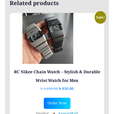
Related products
Sale!
RC Nikee Chain Watch – Stylish & Durable
Wrist Watch for Men
Original
Current
৳
1,050.00
৳
850.00
price
price
This
was:
is:
Order Now
product
৳ 1,050.00.
৳ 850.00.
has
Vendor:
AamarMall