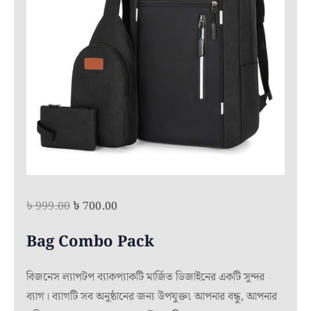
Original
Current
৳
999.00
৳
700.00
price
price
Bag Combo Pack
was:
is:
৳ 999.00.
৳ 700.00.
বিজনেস ল্যাপটপ ব্যাকপ্যাকটি মার্জিত ডিজাইনের একটি সুন্দর
ব্যাগ। ব্যাগটি সব অনুষ্ঠানের জন্য উপযুক্ত৷ আপনার বন্ধু, আপনার