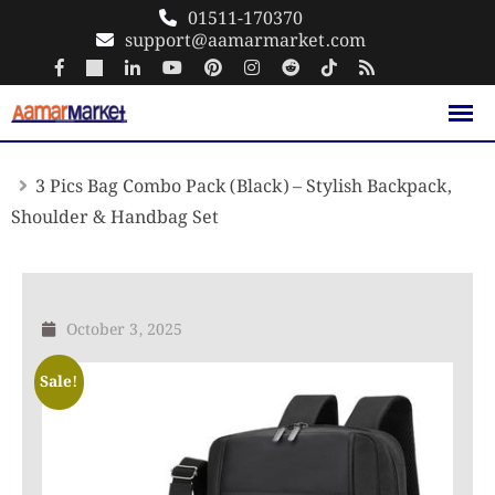
Skip
01511-170370
support@aamarmarket.com
to
content
3 Pics Bag Combo Pack (Black) – Stylish Backpack,
Shoulder & Handbag Set
October 3, 2025
Sale!