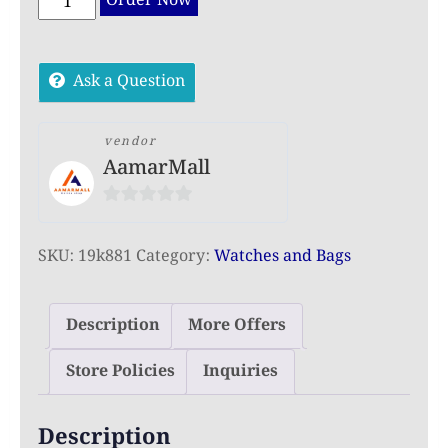
Order Now
Pics
Bag
Ask a Question
Combo
Pack
(Black)
vendor
AamarMall
–
Stylish
0
Backpack,
out
Shoulder
SKU:
19k881
Category:
Watches and Bags
of
&
5
Handbag
Description
More Offers
Set
quantity
Store Policies
Inquiries
Description