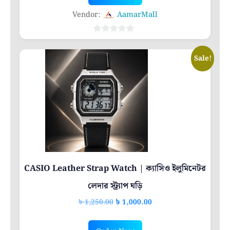
৳ 1,000.00.
৳ 800.00.
Vendor:
AamarMall
0
out
Sale!
of
5
CASIO Leather Strap Watch | ক্যাসিও ইলুমিনেটর
লেদার স্ট্র্যাপ ঘড়ি
Original
Current
৳
1,250.00
৳
1,000.00
price
price