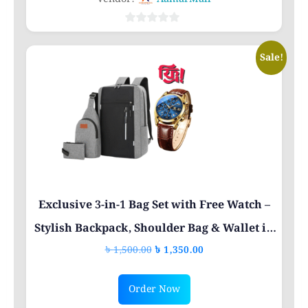
multiple
variants.
0
out
The
Sale!
of
options
5
may
be
chosen
on
the
product
page
Exclusive 3-in-1 Bag Set with Free Watch –
Stylish Backpack, Shoulder Bag & Wallet in
Original
Current
৳
1,500.00
৳
1,350.00
Bangladesh
price
price
was:
is:
Order Now
৳ 1,500.00.
৳ 1,350.00.