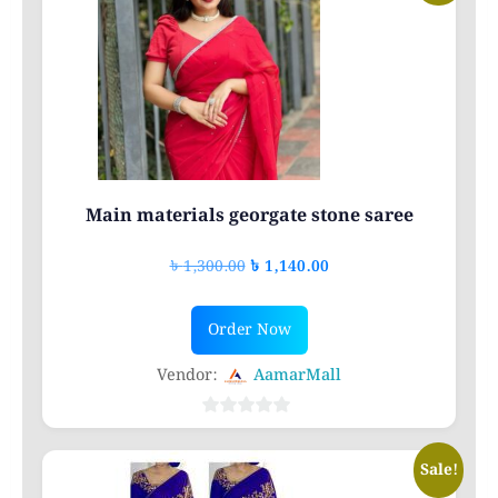
5
Main materials georgate stone saree
Original
Current
৳
1,300.00
৳
1,140.00
price
price
was:
is:
Order Now
৳ 1,300.00.
৳ 1,140.00.
Vendor:
AamarMall
0
out
Sale!
of