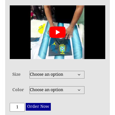
Size
Color
World
Order Now
Cup