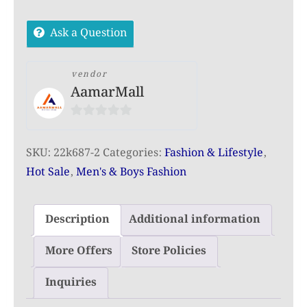
Argentina
Ask a Question
Jersey
|
প্রিমিয়াম
vendor
AamarMall
এমব্রয়ডারি
জার্সি
0
quantity
out
SKU:
22k687-2
Categories:
Fashion & Lifestyle
,
of
Hot Sale
,
Men's & Boys Fashion
5
Description
Additional information
More Offers
Store Policies
Inquiries