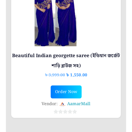
5
Beautiful Indian georgette saree (ইন্ডিয়ান জর্জেট
শাড়ি ব্লাউজ সহ)
Original
Current
৳
3,999.00
৳
1,550.00
price
price
was:
is:
Order Now
৳ 3,999.00.
৳ 1,550.00.
Vendor:
AamarMall
0
out
of