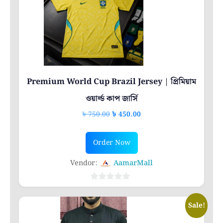
Premium World Cup Brazil Jersey | প্রিমিয়াম
ওয়ার্ল্ড কাপ জার্সি
Original
Current
৳
750.00
৳
450.00
price
price
This
was:
is:
Order Now
product
৳ 750.00.
৳ 450.00.
has
Vendor:
AamarMall
multiple
variants.
0
out
The
Sale!
of
options
5