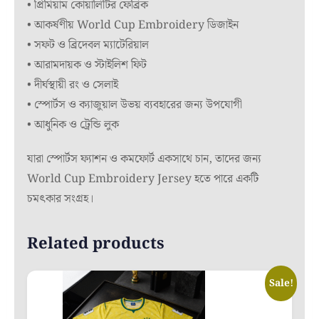
• প্রিমিয়াম কোয়ালিটির ফেব্রিক
• আকর্ষণীয় World Cup Embroidery ডিজাইন
• সফট ও ব্রিদেবল ম্যাটেরিয়াল
• আরামদায়ক ও স্টাইলিশ ফিট
• দীর্ঘস্থায়ী রং ও সেলাই
• স্পোর্টস ও ক্যাজুয়াল উভয় ব্যবহারের জন্য উপযোগী
• আধুনিক ও ট্রেন্ডি লুক
যারা স্পোর্টস ফ্যাশন ও কমফোর্ট একসাথে চান, তাদের জন্য
World Cup Embroidery Jersey হতে পারে একটি
চমৎকার সংগ্রহ।
Related products
Sale!