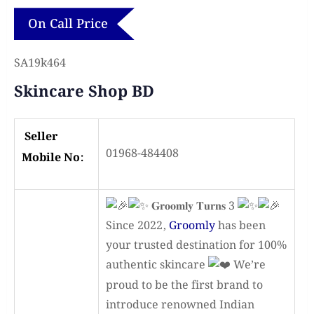
On Call Price
SA19k464
Skincare Shop BD
Seller
01968-484408
Mobile No:
𝐆𝐫𝐨𝐨𝐦𝐥𝐲 𝐓𝐮𝐫𝐧𝐬 3
Since 2022,
Groomly
has been
your trusted destination for 100%
authentic skincare
We’re
proud to be the first brand to
introduce renowned Indian