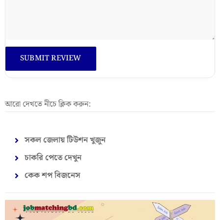
আরো দেখতে নীচে ক্লিক করুন:
সকল জেলায় টিউশন খুজুন
চাকরি পেতে দেখুন
কেক শপ বিজনেস