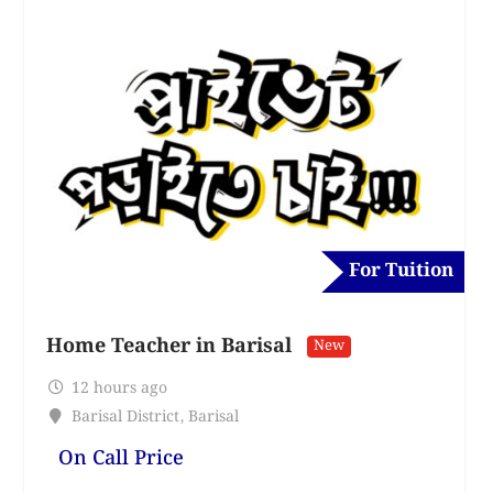
For Tuition
Home Teacher in Barisal
New
12 hours ago
Barisal District
,
Barisal
On Call Price