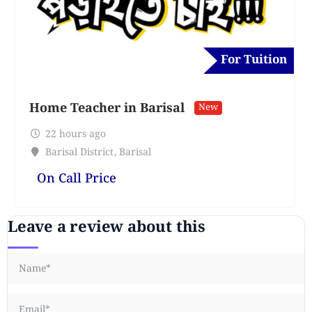
For Tuition
Home Teacher in Barisal
New
22 hours ago
Barisal District
,
Barisal
On Call Price
Leave a review about this