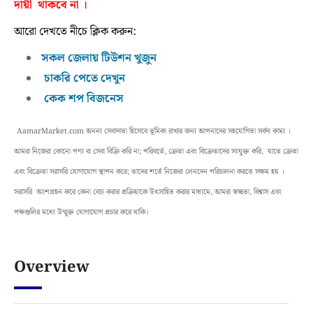
দায়ী থাকবে না ।
আরো দেখতে নীচে ক্লিক করুন:
সকল জেলায় টিউশন খুজুন
চাকরি পেতে দেখুন
কেক শপ বিজনেস
AamarMarket.com অনন্য সেবাদাতা হিসেবে ভূমিকা রাখার জন্য আপনাদের সহযোগিতা সর্বদা কাম্য ।
আমরা নিজেরা কোনো পণ্য বা সেবা বিক্রি করি না; পরিবর্তে, ক্রেতা এবং বিক্রেতাদের সংযুক্ত করি, যাতে ক্রেতা
এবং বিক্রেতা সরাসরি যোগাযোগ স্থাপন করে; তাদের শর্তে নিজেরা লেনদেন পরিচালনা করতে সক্ষম হয় ।
সরাসরি অংশগ্রহন করে কেনা বেচা করার প্রক্রিয়াকে উৎসাহিত করার মাধ্যমে, আমরা স্বচ্ছতা, বিশ্বাস এবং
পক্ষগুলির মধ্যে উন্মুক্ত যোগাযোগ প্রচার করে থাকি।
Overview