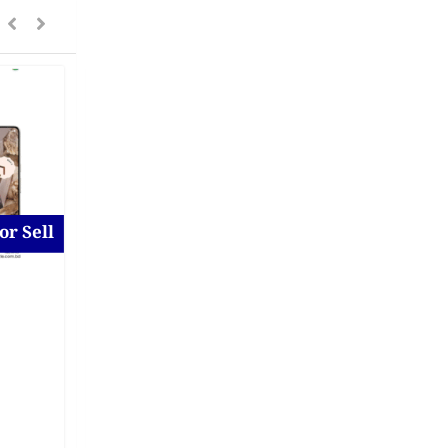
or Sell
For Sell
Samsung Galaxy A16 5g
for Sell at Uttara
New
2 days ago
Dhaka District
,
Dhaka
On Call Price