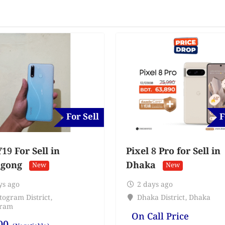
For Sell
F
19 For Sell in
Pixel 8 Pro for Sell in
agong
Dhaka
New
New
ys ago
2 days ago
togram District
,
Dhaka District
,
Dhaka
gram
On Call Price
00