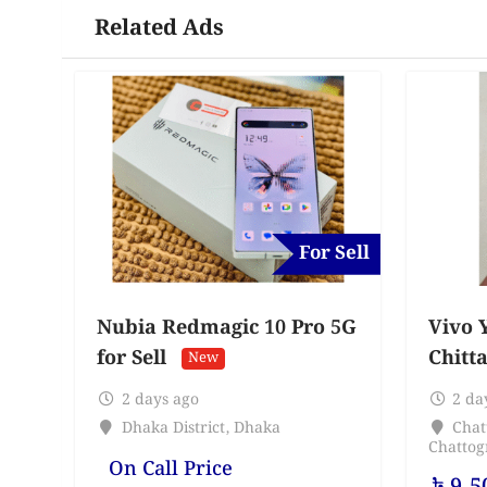
Related Ads
For Sell
Nubia Redmagic 10 Pro 5G
Vivo Y
for Sell
Chitt
New
2 days ago
2 da
Dhaka District
,
Dhaka
Chat
Chatto
On Call Price
৳
9,5