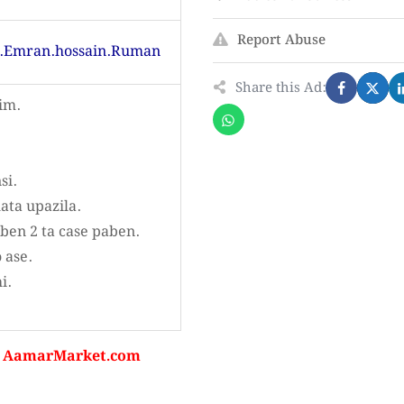
Report Abuse
d.Emran.hossain.Ruman
Share this Ad:
im.
si.
ata upazila.
ben 2 ta case paben.
 ase.
i.
েন । AamarMarket.com