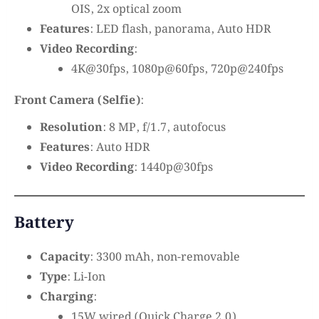
OIS, 2x optical zoom
Features
: LED flash, panorama, Auto HDR
Video Recording
:
4K@30fps, 1080p@60fps, 720p@240fps
Front Camera (Selfie)
:
Resolution
: 8 MP, f/1.7, autofocus
Features
: Auto HDR
Video Recording
: 1440p@30fps
Battery
Capacity
: 3300 mAh, non-removable
Type
: Li-Ion
Charging
:
15W wired (Quick Charge 2.0)