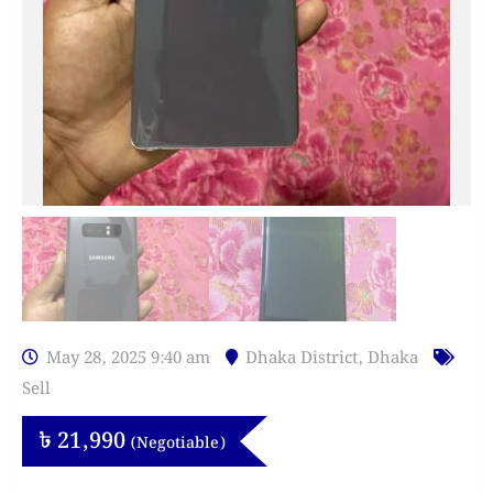
May 28, 2025 9:40 am
Dhaka District
,
Dhaka
Sell
৳
21,990
(Negotiable)