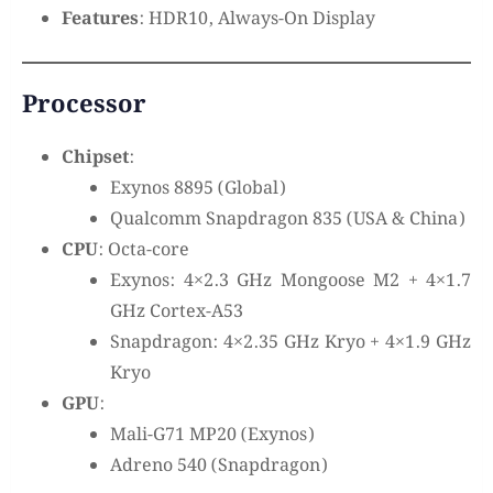
Features
: HDR10, Always-On Display
Processor
Chipset
:
Exynos 8895 (Global)
Qualcomm Snapdragon 835 (USA & China)
CPU
: Octa-core
Exynos: 4×2.3 GHz Mongoose M2 + 4×1.7
GHz Cortex-A53
Snapdragon: 4×2.35 GHz Kryo + 4×1.9 GHz
Kryo
GPU
:
Mali-G71 MP20 (Exynos)
Adreno 540 (Snapdragon)