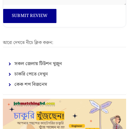
আরো দেখতে নীচে ক্লিক করুন:
সকল জেলায় টিউশন খুজুন
চাকরি পেতে দেখুন
কেক শপ বিজনেস