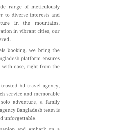
ide range of meticulously
er to diverse interests and
nture in the mountains,
ation in vibrant cities, our
ered.
els booking, we bring the
angladesh platform ensures
 with ease, right from the
 trusted bd travel agency,
tch service and memorable
solo adventure, a family
l agency Bangladesh team is
nd unforgettable.
mpanion and embark on a