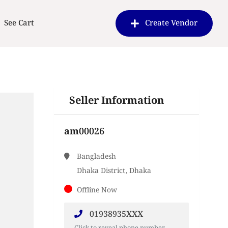
See Cart
Create Vendor
Seller Information
am00026
Bangladesh
Dhaka District, Dhaka
Offline Now
01938935XXX