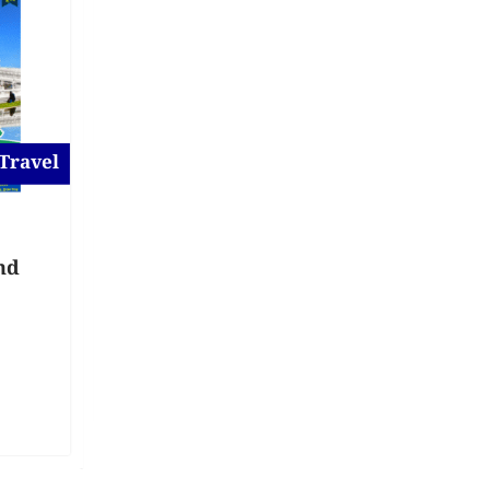
 Travel
For Tour & Travel
Dhaka to South Korea
nd
Tour Package
4 days ago
Dhaka District
,
Dhaka
৳
33,990
(Negotiable)