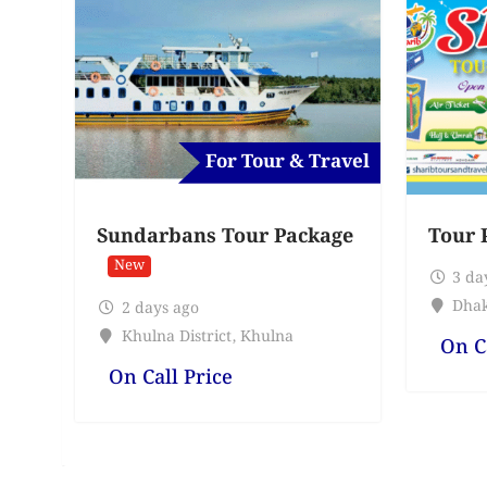
For Tour & Travel
Sundarbans Tour Package
Tour 
New
3 da
Dhak
2 days ago
Khulna District
,
Khulna
On C
On Call Price