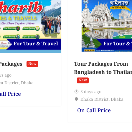
For Tour & Travel
For Tour &
Packages
Tour Packages From
New
Bangladesh to Thaila
ys ago
New
a District
,
Dhaka
3 days ago
all Price
Dhaka District
,
Dhaka
On Call Price