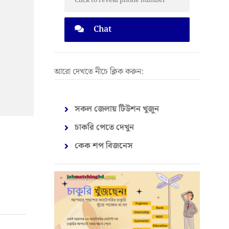
Click to reveal phone number
Chat
আরো দেখতে নীচে ক্লিক করুন:
সকল জেলায় টিউশন খুজুন
চাকরি পেতে দেখুন
কেক শপ বিজনেস