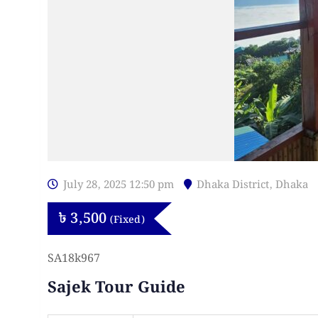
July 28, 2025 12:50 pm
Dhaka District
,
Dhaka
৳
3,500
(Fixed)
SA18k967
Sajek Tour Guide