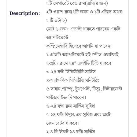
২টি সেপারেট বেড রুম(এসি/৪ জন)
২টি ওয়াশ রুম(১টি কমন ও ১টি এট্যাচ অথবা
Description:
২ টি এট্যাচ)
মোট ৬ জন+ এডাল্ট থাকতে পারবেন একটি
অ্যাপার্টমেন্টে।
কম্প্লিমেন্টারি হিসেবে আপনি যা পাবেন:
১-প্রতিটি অ্যাপার্টমেন্টে হাই-স্পীড ওয়াইফাই
২-ড্রয়িং রুমে ২৪” এলইডি টিভি থাকবে
৩-২৪ ঘন্টা সিকিউরিটি সার্ভিস
৪-সার্বক্ষণিক সিসিটিভি মনিটরিং
৫-সাবান,শ্যাম্পু, টুথপেস্ট, টিস্যু, ডিটারজেন্ট
পাউডার ইত্যাদি পাবেন।
৬-২৪ ঘন্টা রুম সার্ভিস সুবিধা
৭-২৪ ঘন্টা বিদ্যুৎ এর সুবিধা এবং অটো
জেনারেটর থাকবে।
২-৪ টি লিফট ২৪ ঘন্টা সার্ভিস