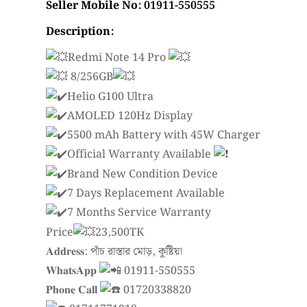
Seller Mobile No: 01911-550555
Description:
Redmi Note 14 Pro
8/256GB
Helio G100 Ultra
AMOLED 120Hz Display
5500 mAh Battery with 45W Charger
Official Warranty Available
Brand New Condition Device
7 Days Replacement Available
7 Months Service Warranty
Price
23,500TK
𝐀𝐝𝐝𝐫𝐞𝐬𝐬: পাঁচ রাস্তার মোড়, কুষ্টিয়া
𝐖𝐡𝐚𝐭𝐬𝐀𝐩𝐩
01911-550555
𝐏𝐡𝐨𝐧𝐞 𝐂𝐚𝐥𝐥
01720338820