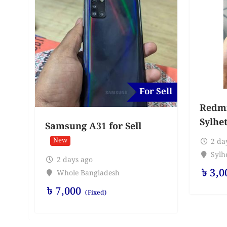
For Sell
Redmi 
Sylhe
Samsung A31 for Sell
New
2 da
Sylhe
2 days ago
৳
3,0
Whole Bangladesh
৳
7,000
(Fixed)