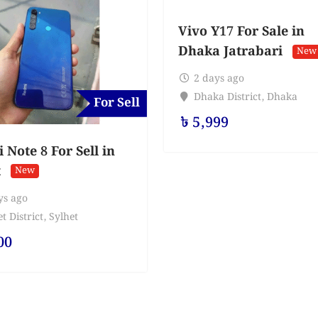
Vivo Y17 For Sale in
Dhaka Jatrabari
New
2 days ago
Dhaka District
,
Dhaka
For Sell
৳
5,999
Note 8 For Sell in
t
New
ys ago
t District
,
Sylhet
00