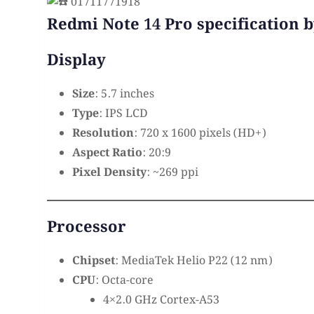
01711771918
Redmi Note 14 Pro specification b
Display
Size
: 5.7 inches
Type
: IPS LCD
Resolution
: 720 x 1600 pixels (HD+)
Aspect Ratio
: 20:9
Pixel Density
: ~269 ppi
Processor
Chipset
: MediaTek Helio P22 (12 nm)
CPU
: Octa-core
4×2.0 GHz Cortex-A53