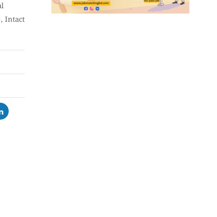
al
e
,
Intact