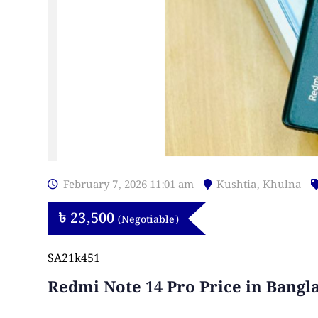
February 7, 2026 11:01 am
Kushtia
,
Khulna
৳
23,500
(Negotiable)
SA21k451
Redmi Note 14 Pro Price in Bangl