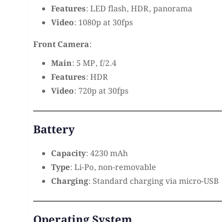
Features
: LED flash, HDR, panorama
Video
: 1080p at 30fps
Front Camera
:
Main
: 5 MP, f/2.4
Features
: HDR
Video
: 720p at 30fps
Battery
Capacity
: 4230 mAh
Type
: Li-Po, non-removable
Charging
: Standard charging via micro-USB
Operating System