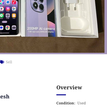
Sell
Overview
desh
Condition
:
Used