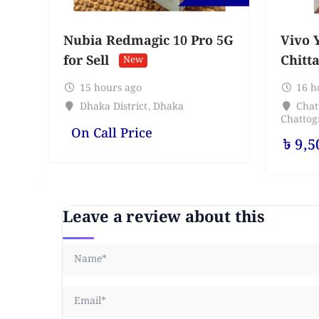
Nubia Redmagic 10 Pro 5G
Vivo Y
for Sell
Chitt
New
15 hours ago
16 h
Dhaka District
,
Dhaka
Chat
Chatto
On Call Price
৳
9,5
Leave a review about this