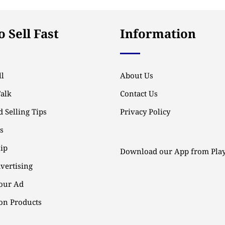
 Sell Fast
Information
l
About Us
Talk
Contact Us
 Selling Tips
Privacy Policy
ps
ip
Download our App from Play
vertising
our Ad
n Products