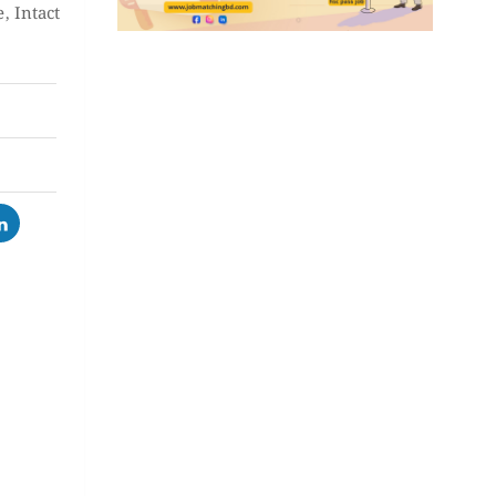
e
,
Intact