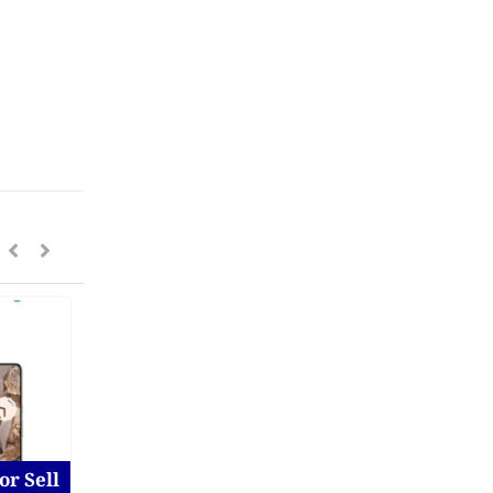
or Sell
For Sell