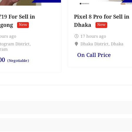
19 For Sell in
Pixel 8 Pro for Sell in
agong
Dhaka
New
New
ours ago
17 hours ago
togram District
,
Dhaka District
,
Dhaka
gram
On Call Price
00
(Negotiable)