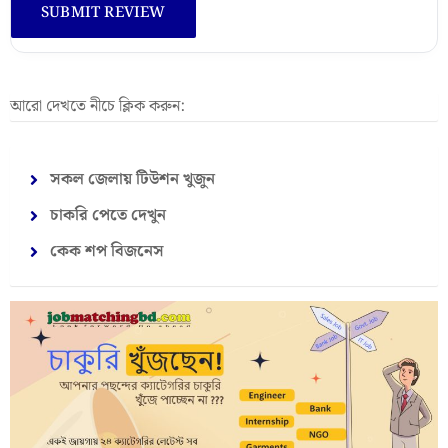
আরো দেখতে নীচে ক্লিক করুন:
সকল জেলায় টিউশন খুজুন
চাকরি পেতে দেখুন
কেক শপ বিজনেস