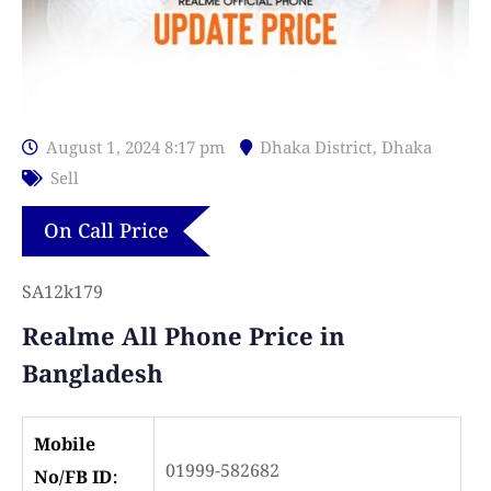
August 1, 2024 8:17 pm
Dhaka District
,
Dhaka
Sell
On Call Price
SA12k179
Realme All Phone Price in
Bangladesh
Mobile
01999-582682
No/FB ID: