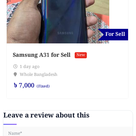
For Sell
Samsung A31 for Sell
New
1 day ago
Whole Bangladesh
৳
7,000
(Fixed)
Leave a review about this