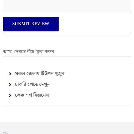
আরো দেখতে নীচে ক্লিক করুন:
সকল জেলায় টিউশন খুজুন
চাকরি পেতে দেখুন
কেক শপ বিজনেস