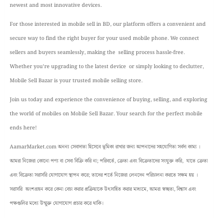
newest and most innovative devices.
For those interested in mobile sell in BD, our platform offers a convenient and
secure way to find the right buyer for your used mobile phone. We connect
sellers and buyers seamlessly, making the selling process hassle-free.
Whether you’re upgrading to the latest device or simply looking to declutter,
Mobile Sell Bazar is your trusted mobile selling store.
Join us today and experience the convenience of buying, selling, and exploring
the world of mobiles on Mobile Sell Bazar. Your search for the perfect mobile
ends here!
AamarMarket.com অনন্য সেবাদাতা হিসেবে ভূমিকা রাখার জন্য আপনাদের সহযোগিতা সর্বদা কাম্য ।
আমরা নিজেরা কোনো পণ্য বা সেবা বিক্রি করি না; পরিবর্তে, ক্রেতা এবং বিক্রেতাদের সংযুক্ত করি, যাতে ক্রেতা
এবং বিক্রেতা সরাসরি যোগাযোগ স্থাপন করে; তাদের শর্তে নিজেরা লেনদেন পরিচালনা করতে সক্ষম হয় ।
সরাসরি অংশগ্রহন করে কেনা বেচা করার প্রক্রিয়াকে উৎসাহিত করার মাধ্যমে, আমরা স্বচ্ছতা, বিশ্বাস এবং
পক্ষগুলির মধ্যে উন্মুক্ত যোগাযোগ প্রচার করে থাকি।