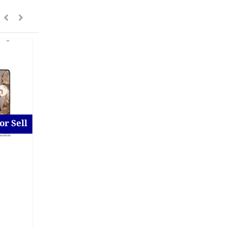
or Sell
For Sell
Samsung Galaxy A16 5g
for Sell at Uttara
New
1 day ago
Dhaka District
,
Dhaka
On Call Price