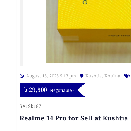
August 15, 2025 5:13 pm
Kushtia
,
Khulna
৳
29,900
(Negotiable)
SA19k187
Realme 14 Pro for Sell at Kushtia