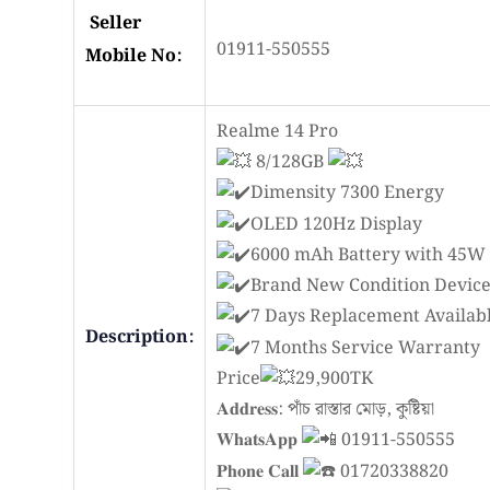
Seller
01911-550555
Mobile No:
Realme 14 Pro
8/128GB
Dimensity 7300 Energy
OLED 120Hz Display
6000 mAh Battery with 45W
Brand New Condition Devic
7 Days Replacement Availab
Description:
7 Months Service Warranty
Price
29,900TK
𝐀𝐝𝐝𝐫𝐞𝐬𝐬: পাঁচ রাস্তার মোড়, কুষ্টিয়া
𝐖𝐡𝐚𝐭𝐬𝐀𝐩𝐩
01911-550555
𝐏𝐡𝐨𝐧𝐞 𝐂𝐚𝐥𝐥
01720338820