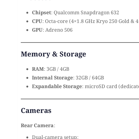
Chipset
: Qualcomm Snapdragon 632
CPU
: Octa-core (4×1.8 GHz Kryo 250 Gold & 4
GPU
: Adreno 506
Memory & Storage
RAM
: 3GB / 4GB
Internal Storage
: 32GB / 64GB
Expandable Storage
: microSD card (dedicate
Cameras
Rear Camera
:
Dual-camera setup: