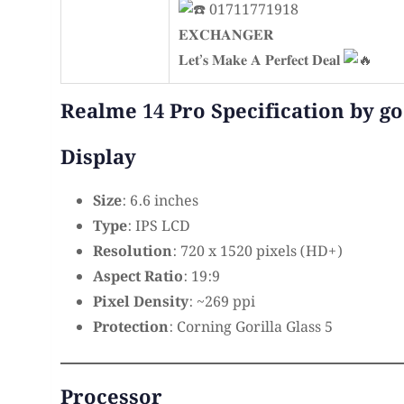
01711771918
𝐄𝐗𝐂𝐇𝐀𝐍𝐆𝐄𝐑
𝐋𝐞𝐭’𝐬 𝐌𝐚𝐤𝐞 𝐀 𝐏𝐞𝐫𝐟𝐞𝐜𝐭 𝐃𝐞𝐚𝐥
Realme 14 Pro Specification by go
Display
Size
: 6.6 inches
Type
: IPS LCD
Resolution
: 720 x 1520 pixels (HD+)
Aspect Ratio
: 19:9
Pixel Density
: ~269 ppi
Protection
: Corning Gorilla Glass 5
Processor