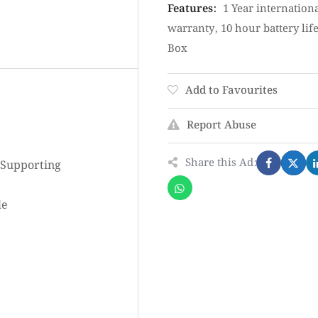
Features
:
1 Year internation
warranty
,
10 hour battery lif
Box
Add to Favourites
Report Abuse
Share this Ad:
 Supporting
e
le