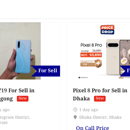
For Sell
F
19 For Sell in
Pixel 8 Pro for Sell in
agong
Dhaka
New
New
y ago
1 day ago
togram District
,
Dhaka District
,
Dhaka
gram
On Call Price