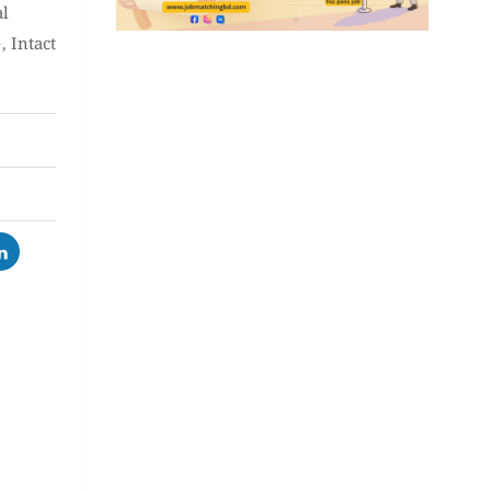
al
e
,
Intact