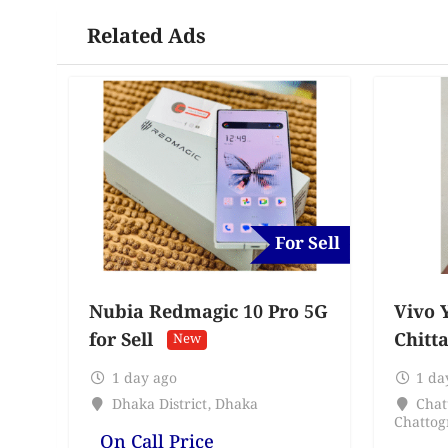
Related Ads
For Sell
Nubia Redmagic 10 Pro 5G
Vivo Y
for Sell
Chitt
New
1 day ago
1 da
Dhaka District
,
Dhaka
Chat
Chatto
On Call Price