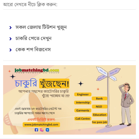
আরো দেখতে নীচে ক্লিক করুন:
সকল জেলায় টিউশন খুজুন
চাকরি পেতে দেখুন
কেক শপ বিজনেস