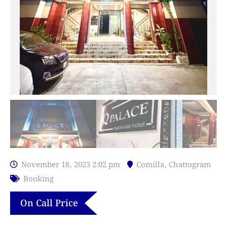
November 18, 2023 2:02 pm
Comilla
,
Chattogram
Booking
On Call Price