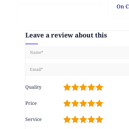
On C
Leave a review about this
1
2
3
4
5
Quality
1
2
3
4
5
Price
1
2
3
4
5
Service