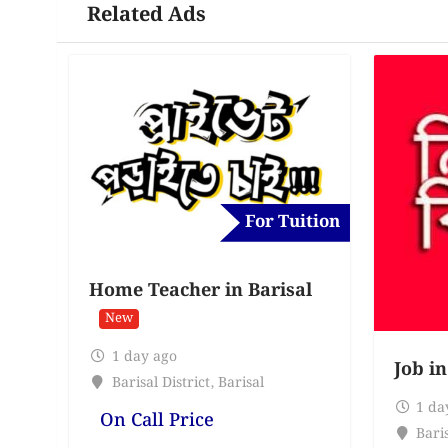
Related Ads
For Tuition
Home Teacher in Barisal
New
1 day ago
Job in
Barisal District
,
Barisal
1 da
On Call Price
Baris