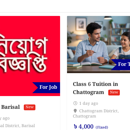
For 
Class 6 Tuition in
For Job
Chattogram
New
1 day ago
 Barisal
New
Chattogram District
,
Chattogram
y ago
৳
4,000
al District
,
Barisal
(Fixed)