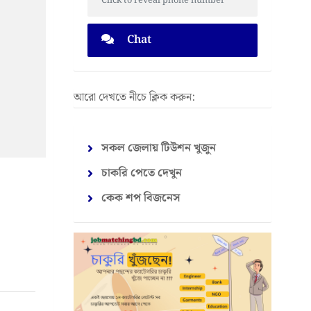
Click to reveal phone number
Chat
আরো দেখতে নীচে ক্লিক করুন:
সকল জেলায় টিউশন খুজুন
চাকরি পেতে দেখুন
কেক শপ বিজনেস