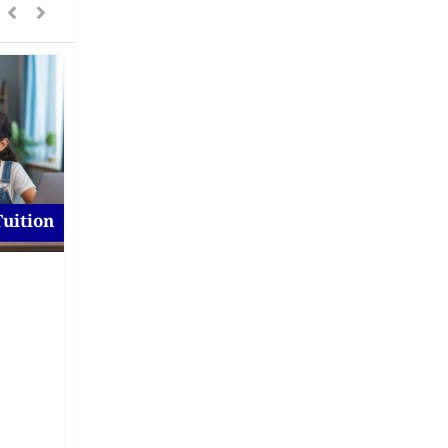
Tuition
For To-Let
Flat for Rent at Magura
New
1 day ago
Magura
,
Khulna
On Call Price