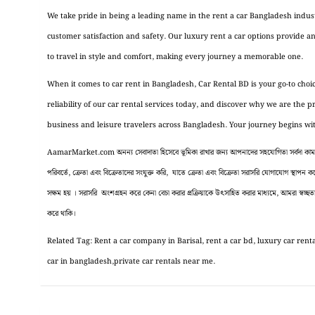
We take pride in being a leading name in the rent a car Bangladesh indu
customer satisfaction and safety. Our luxury rent a car options provide a
to travel in style and comfort, making every journey a memorable one.
When it comes to car rent in Bangladesh, Car Rental BD is your go-to cho
reliability of our car rental services today, and discover why we are the 
business and leisure travelers across Bangladesh. Your journey begins wi
AamarMarket.com অনন্য সেবাদাতা হিসেবে ভূমিকা রাখার জন্য আপনাদের সহযোগিতা সর্বদা কাম্য ।
পরিবর্তে, ক্রেতা এবং বিক্রেতাদের সংযুক্ত করি, যাতে ক্রেতা এবং বিক্রেতা সরাসরি যোগাযোগ স্থাপন
সক্ষম হয় । সরাসরি অংশগ্রহন করে কেনা বেচা করার প্রক্রিয়াকে উৎসাহিত করার মাধ্যমে, আমরা স্বচ্ছতা, 
করে থাকি।
Related Tag: Rent a car company in Barisal, rent a car bd, luxury car rental
car in bangladesh,private car rentals near me.