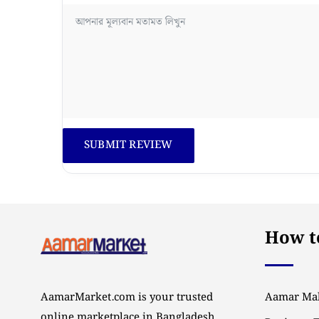
How to
AamarMarket.com is your trusted
Aamar Mal
online marketplace in Bangladesh,