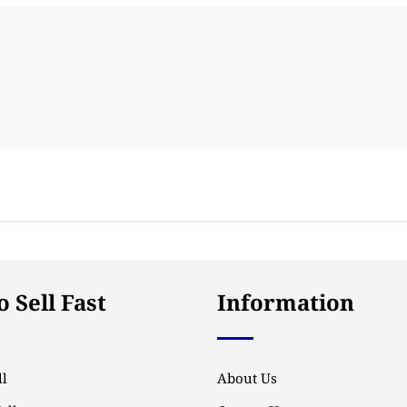
 Sell Fast
Information
l
About Us