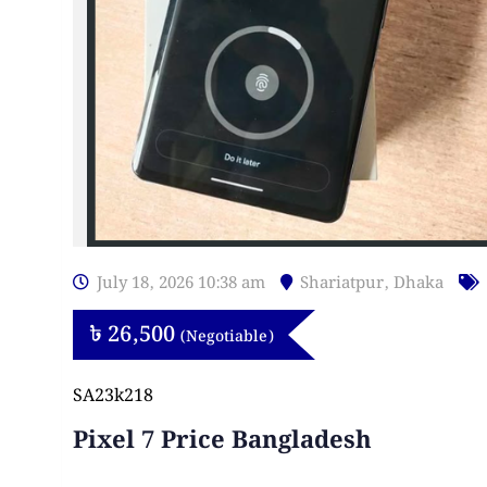
July 18, 2026 10:38 am
Shariatpur
,
Dhaka
৳
26,500
(Negotiable)
SA23k218
Pixel 7 Price Bangladesh