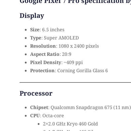
Google Pixel 7 Pro specification b
Display
Size
: 6.5 inches
Type
: Super AMOLED
Resolution
: 1080 x 2400 pixels
Aspect Ratio
: 20:9
Pixel Density
: ~409 ppi
Protection
: Corning Gorilla Glass 6
Processor
Chipset
: Qualcomm Snapdragon 675 (11 nm)
CPU
: Octa-core
2×2.0 GHz Kryo 460 Gold