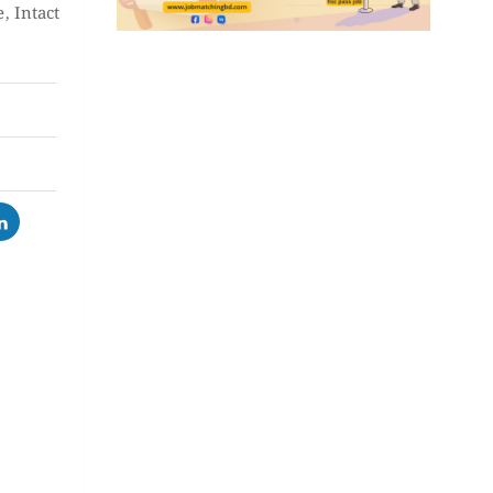
e
,
Intact