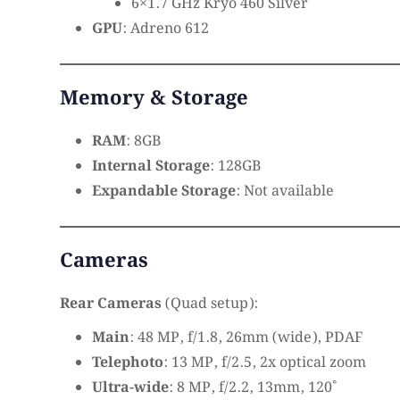
6×1.7 GHz Kryo 460 Silver
GPU
: Adreno 612
Memory & Storage
RAM
: 8GB
Internal Storage
: 128GB
Expandable Storage
: Not available
Cameras
Rear Cameras
(Quad setup):
Main
: 48 MP, f/1.8, 26mm (wide), PDAF
Telephoto
: 13 MP, f/2.5, 2x optical zoom
Ultra-wide
: 8 MP, f/2.2, 13mm, 120˚