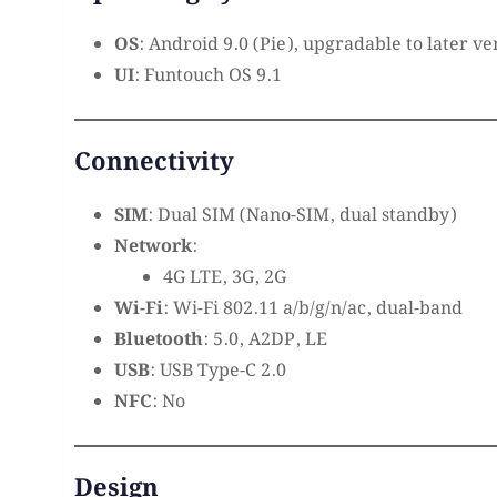
OS
: Android 9.0 (Pie), upgradable to later ve
UI
: Funtouch OS 9.1
Connectivity
SIM
: Dual SIM (Nano-SIM, dual standby)
Network
:
4G LTE, 3G, 2G
Wi-Fi
: Wi-Fi 802.11 a/b/g/n/ac, dual-band
Bluetooth
: 5.0, A2DP, LE
USB
: USB Type-C 2.0
NFC
: No
Design