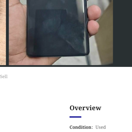
Sell
Overview
Condition
:
Used