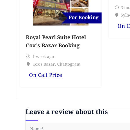
3 mo
Sylhe
For Booking
On C
Royal Pearl Suite Hotel
Cox’s Bazar Booking
1 week ago
Cox's Bazar
,
Chattogram
On Call Price
Leave a review about this