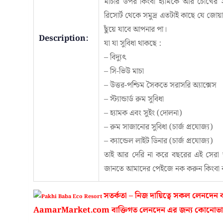
মাঁচার উপর কিংবা হ্যামকে আর চোখের সা
রিসোর্ট থেকে সমুদ্র এতটাই কাছে যে
ছুঁয়ে যাবে আপনার পা।
Description:
যা যা সুবিধা থাকছে :
– বিদ্যুৎ
– সি-ভিউ মাচা
– উত্তর-পশ্চিম সৈকতে সরাসরি অ্যাক্সেস
– স্ট্যান্ডার্ড রুম সুবিধা
– হ্যামক এবং সুইং (দোলনা)
– রুম সাজানোর সুবিধা (চার্জ প্রযোজ্য)
– ক্যান্ডেল লাইট ডিনার (চার্জ প্রযোজ্য)
তাই আর দেরি না করে বছরের এই সেরা অ
জানতে আমাদের পেইজে নক করুন কিংবা
সতর্কতা – নিজ দায়িত্বে সকল লেনদেন
AamarMarket.com বাক্তিগত লেনদেন এর জন্য কোনোভাবে