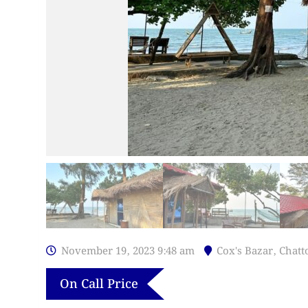
November 19, 2023 9:48 am
Cox's Bazar
,
Chatt
On Call Price