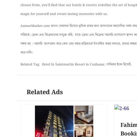
choose from, you’ll find that our hotels & resorts redefine the art of hosp
magic for yourself and create lasting memories with us.
AamarMarket.com অনন্য সেবাদাতা হিসেবে ভূমিকা রাখার জন্য আপনাদের সহযোগিতা সর্বদা কাম্য ।
পরিবর্তে, ক্রেতা এবং বিক্রেতাদের সংযুক্ত করি, যাতে ক্রেতা এবং বিক্রেতা সরাসরি যোগাযোগ স্থাপন
সক্ষম হয় । সরাসরি অংশগ্রহন করে কেনা বেচা করার প্রক্রিয়াকে উৎসাহিত করার মাধ্যমে, আমরা স্বচ্ছতা, 
করে থাকি।
Related Tag: Hotel In Saintmartin Resort in Coxbazar, পাখিবাবা ইকো রিসোর্ট,
Related Ads
Fahim
Booki