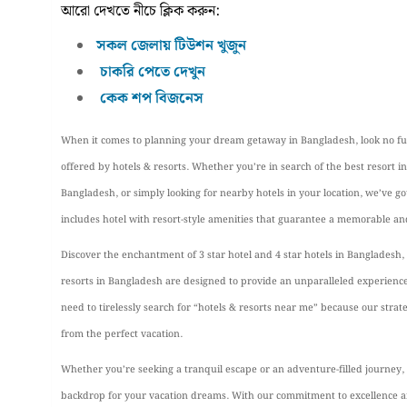
আরো দেখতে নীচে ক্লিক করুন:
সকল জেলায় টিউশন খুজুন
চাকরি পেতে দেখুন
কেক শপ বিজনেস
When it comes to planning your dream getaway in Bangladesh, look no fur
offered by hotels & resorts. Whether you’re in search of the best resort i
Bangladesh, or simply looking for nearby hotels in your location, we’ve go
includes hotel with resort-style amenities that guarantee a memorable an
Discover the enchantment of 3 star hotel and 4 star hotels in Bangladesh,
resorts in Bangladesh are designed to provide an unparalleled experience
need to tirelessly search for “hotels & resorts near me” because our strat
from the perfect vacation.
Whether you’re seeking a tranquil escape or an adventure-filled journey, o
backdrop for your vacation dreams. With our commitment to excellence 