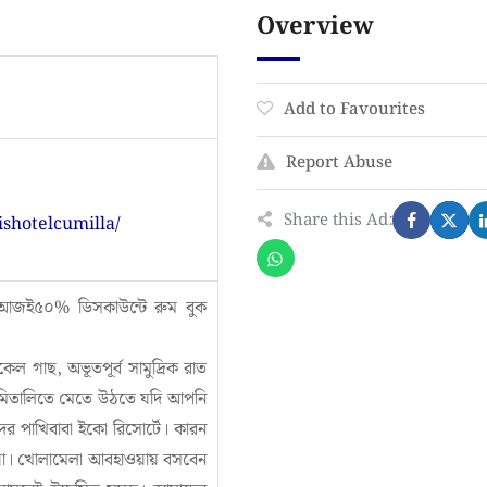
Overview
Add to Favourites
Report Abuse
Share this Ad:
shotelcumilla/
আজই
৫০% ডিসকাউন্টে
রুম বুক
কেল গাছ, অভূতপূর্ব সামুদ্রিক রাত
মিতালিতে মেতে উঠতে যদি আপনি
ের পাখিবাবা ইকো রিসোর্টে। কারন
ঁয়া। খোলামেলা আবহাওয়ায় বসবেন