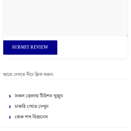
আরো দেখতে নীচে ক্লিক করুন:
সকল জেলায় টিউশন খুজুন
চাকরি পেতে দেখুন
কেক শপ বিজনেস