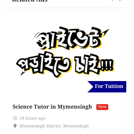
For Tuition
Science Tutor in Mymensingh
New
18 hours ago
Mymensingh District
,
Mymensingh