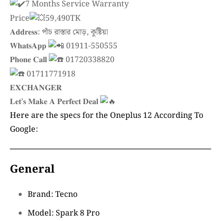
7 Months Service Warranty
Price
59,490TK
𝐀𝐝𝐝𝐫𝐞𝐬𝐬: পাঁচ রাস্তার মোড়, কুষ্টিয়া
𝐖𝐡𝐚𝐭𝐬𝐀𝐩𝐩
01911-550555
𝐏𝐡𝐨𝐧𝐞 𝐂𝐚𝐥𝐥
01720338820
01711771918
𝐄𝐗𝐂𝐇𝐀𝐍𝐆𝐄𝐑
𝐋𝐞𝐭’𝐬 𝐌𝐚𝐤𝐞 𝐀 𝐏𝐞𝐫𝐟𝐞𝐜𝐭 𝐃𝐞𝐚𝐥
Here are the specs for the Oneplus 12
According To
Google:
General
Brand: Tecno
Model: Spark 8 Pro