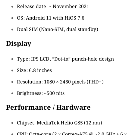
Release date: ~ November 2021
OS: Android 11 with HiOS 7.6
Dual SIM (Nano-SIM, dual standby)
Display
Type: IPS LCD, “Dot-in” punch-hole design
Size: 6.8 inches
Resolution: 1080 × 2460 pixels (FHD+)
Brightness: ~500 nits
Performance / Hardware
Chipset: MediaTek Helio G85 (12 nm)
CPU: Octa-core (2 × Cortex-A75 @ ~2.0 GHz + 6 ×