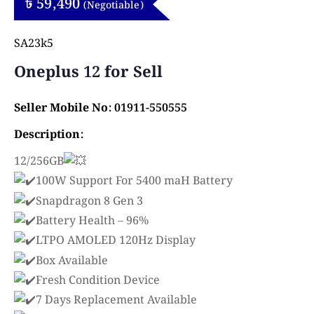
৳
59,490
(Negotiable)
SA23k5
Oneplus 12 for Sell
Seller Mobile No: 01911-550555
Description:
12/256GB
100W Support For 5400 maH Battery
Snapdragon 8 Gen 3
Battery Health – 96%
LTPO AMOLED 120Hz Display
Box Available
Fresh Condition Device
7 Days Replacement Available