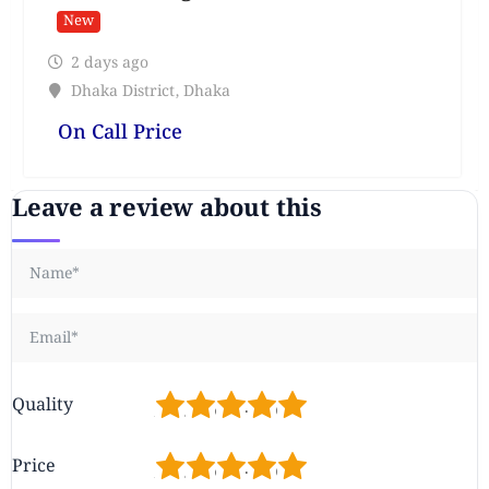
New
2 days ago
Dhaka District
,
Dhaka
On Call Price
Leave a review about this
1
2
3
4
5
Quality
1
2
3
4
5
Price