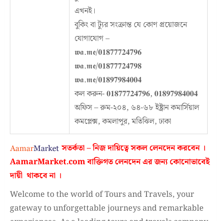
এখনই।
বুকিং বা ট্যুর সংক্রান্ত যে কোণ প্রয়োজনে
যোগাযোগ –
𝖜𝖆.𝖒𝖊/𝟎𝟏𝟖𝟕𝟕𝟕𝟐𝟒𝟕𝟗𝟔
𝖜𝖆.𝖒𝖊/𝟎𝟏𝟖𝟕𝟕𝟕𝟐𝟒𝟕𝟗𝟖
𝖜𝖆.𝖒𝖊/𝟎𝟏𝟖𝟗𝟕𝟗𝟖𝟒𝟎𝟎𝟒
কল করুন- 𝟎𝟏𝟖𝟕𝟕𝟕𝟐𝟒𝟕𝟗𝟔, 𝟎𝟏𝟖𝟗𝟕𝟗𝟖𝟒𝟎𝟎𝟒
অফিস – রুম-২০৪, ৬৪-৬৮ ইষ্ট্রান কমার্সিয়াল
কমপ্লেক্স, কমলাপুর, মতিঝিল, ঢাকা
সতর্কতা – নিজ দায়িত্বে সকল লেনদেন করবেন ।
AamarMarket.com
বাক্তিগত লেনদেন এর জন্য কোনোভাবেই
দায়ী থাকবে না
।
Welcome to the world of Tours and Travels, your
gateway to unforgettable journeys and remarkable