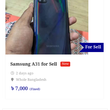
For Sell
Samsung A31 for Sell
New
2 days ago
Whole Bangladesh
৳
7,000
(Fixed)