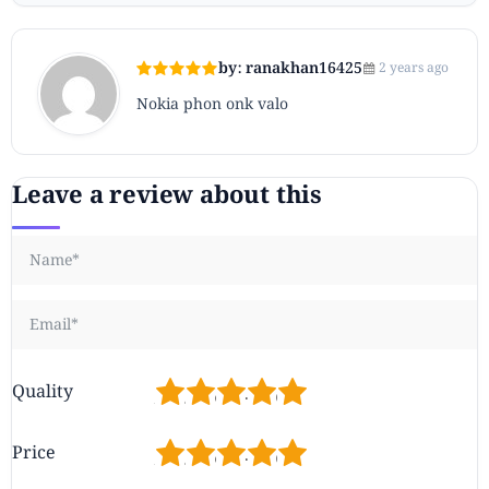
by: ranakhan16425
2 years ago
Nokia phon onk valo
Leave a review about this
1
2
3
4
5
Quality
1
2
3
4
5
Price