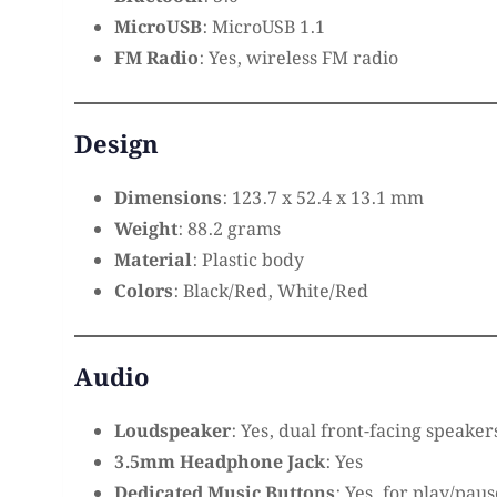
MicroUSB
: MicroUSB 1.1
FM Radio
: Yes, wireless FM radio
Design
Dimensions
: 123.7 x 52.4 x 13.1 mm
Weight
: 88.2 grams
Material
: Plastic body
Colors
: Black/Red, White/Red
Audio
Loudspeaker
: Yes, dual front-facing speaker
3.5mm Headphone Jack
: Yes
Dedicated Music Buttons
: Yes, for play/pa