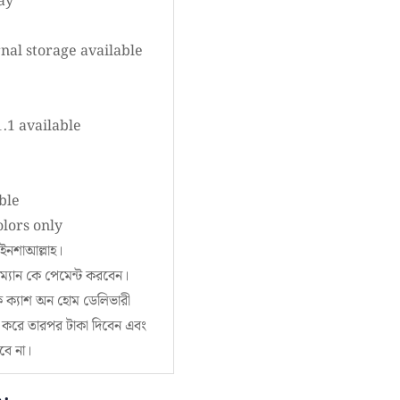
ay
nal storage available
.1 available
ble
olors only
ইনশাআল্লাহ।
ম্যান কে পেমেন্ট করবেন।
িক ক্যাশ অন হোম ডেলিভারী
চেক করে তারপর টাকা দিবেন এবং
বে না।