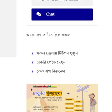
Click to reveal phone number
Chat
আরো দেখতে নীচে ক্লিক করুন:
সকল জেলায় টিউশন খুজুন
চাকরি পেতে দেখুন
কেক শপ বিজনেস