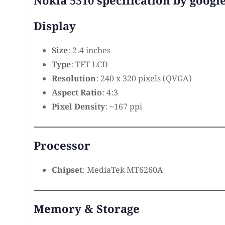
Nokia 5310 specification by google
Display
Size
: 2.4 inches
Type
: TFT LCD
Resolution
: 240 x 320 pixels (QVGA)
Aspect Ratio
: 4:3
Pixel Density
: ~167 ppi
Processor
Chipset
: MediaTek MT6260A
Memory & Storage