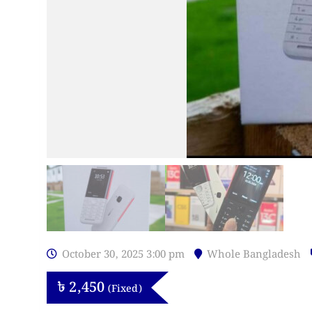
October 30, 2025 3:00 pm
Whole Bangladesh
৳
2,450
(Fixed)