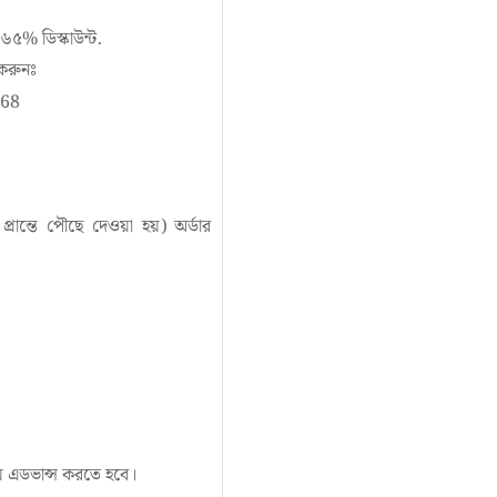
৫% ডিস্কাউন্ট.
করুনঃ
68
্রান্তে পৌছে দেওয়া হয়) অর্ডার
ে এডভান্স করতে হবে।