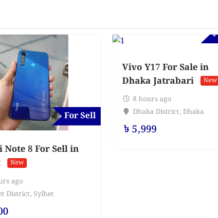
F
Vivo Y17 For Sale in
Dhaka Jatrabari
New
8 hours ago
Dhaka District
,
Dhaka
For Sell
৳
5,999
Note 8 For Sell in
t
New
urs ago
t District
,
Sylhet
00