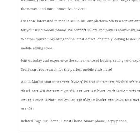
the newest and most innovative devices.
For those interested in mobile sell in BD, our platform offers a convenien
for your used mobile phone. We connect sellers and buyers seamlessly, ma
Whether you’re upgrading to the latest device or simply looking to declutt
mobile selling store.
Join us today and experience the convenience of buying, selling, and exp
Sell Bazar. Your search for the perfect mobile ends here!
AamarMarket.com অনন্য সেবাদাতা হিসেবে ভূমিকা রাখার জন্য আপনাদের সহযোগিতা সর্বদা কাম্য ।
পরিবর্তে, ক্রেতা এবং বিক্রেতাদের সংযুক্ত করি, যাতে ক্রেতা এবং বিক্রেতা সরাসরি যোগাযোগ স্থাপন
সক্ষম হয় । সরাসরি অংশগ্রহন করে কেনা বেচা করার প্রক্রিয়াকে উৎসাহিত করার মাধ্যমে, আমরা স্বচ্ছতা, 
করে থাকি।
Related Tag: 5 g Phone , Latest Phone, Smart phone, copy
phone,