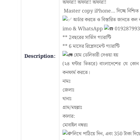
অফার!! অফার!! অফার!!
Master copy iPhone… দিচ্ছে নিশ্চিত ৬
অর্ডার করতে ও বিস্তারিত জানতে কল 
imo & WhatsApp
019287993
** 2বছরের সার্ভিস গ্যারান্টি
** 6 মাসের রিপ্লেসমেন্ট গ্যারান্টি
হোম ডেলিভারী দেওয়া হয়
Description:
(২৪ ঘন্টার ভিতরে) বাংলাদেশের যে কোন প
কনফার্ম করতে।
নামঃ
জেলাঃ
থানাঃ
গ্রাম/মহল্লাঃ
কালার:
মোবাইল নম্বরঃ
লিখে পাঠিয়ে দিন, এবং 350 টাকা দিয়