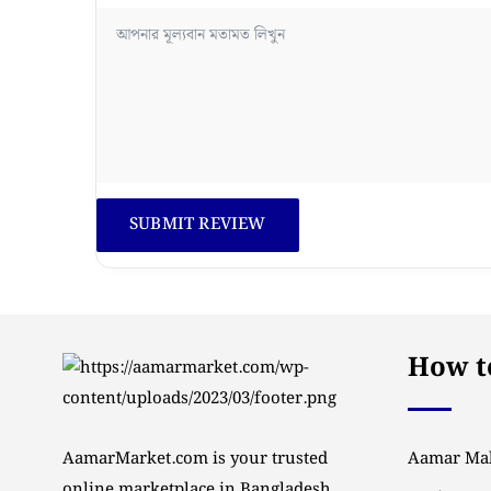
How to
AamarMarket.com is your trusted
Aamar Mal
online marketplace in Bangladesh,