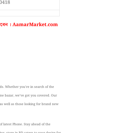
980418
ন করবেন । AamarMarket.com
ds. Whether you’re in search of the
hone bazar, we’ve got you covered. Our
 as well as those looking for brand new
of latest Phone. Stay ahead of the
 Our store in BD caters to your desire for