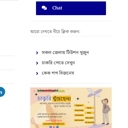
Chat
আরো দেখতে নীচে ক্লিক করুন:
সকল জেলায় টিউশন খুজুন
চাকরি পেতে দেখুন
কেক শপ বিজনেস