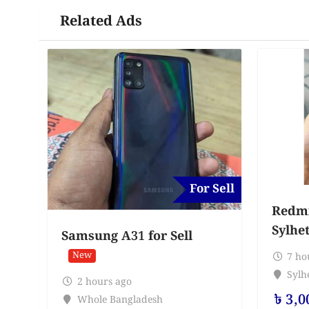
Related Ads
For Sell
Redmi 
Sylhe
Samsung A31 for Sell
New
7 ho
Sylhe
2 hours ago
৳
3,0
Whole Bangladesh