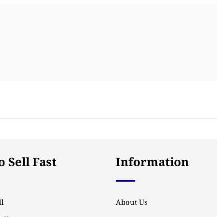
 Sell Fast
Information
l
About Us