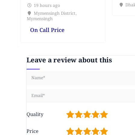
Dhak
19 hours ago
Mymensingh District
,
Mymensingh
On Call Price
Leave a review about this
1
2
3
4
5
Quality
1
2
3
4
5
Price