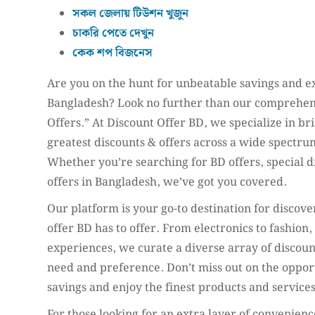
সকল জেলায় টিউশন খুজুন
চাকরি পেতে দেখুন
কেক শপ বিজনেস
Are you on the hunt for unbeatable savings and ex
Bangladesh? Look no further than our comprehens
Offers.” At Discount Offer BD, we specialize in br
greatest discounts & offers across a wide spectru
Whether you’re searching for BD offers, special di
offers in Bangladesh, we’ve got you covered.
Our platform is your go-to destination for discove
offer BD has to offer. From electronics to fashion,
experiences, we curate a diverse array of discount
need and preference. Don’t miss out on the oppo
savings and enjoy the finest products and services
For those looking for an extra layer of convenienc