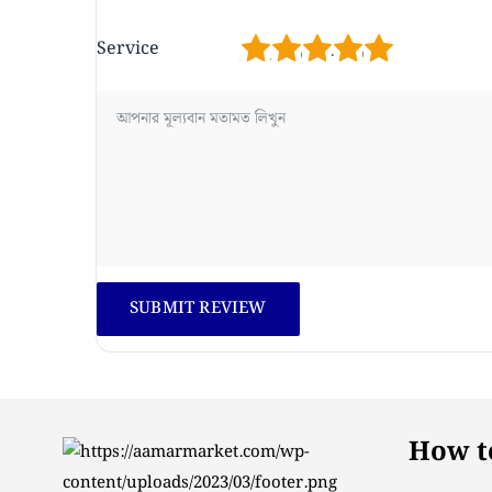
1
2
3
4
5
Service
How to