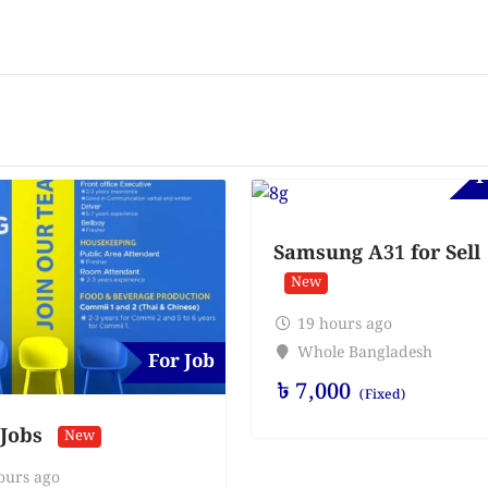
F
Samsung A31 for Sell
New
19 hours ago
Whole Bangladesh
For Job
৳
7,000
(Fixed)
 Jobs
New
ours ago