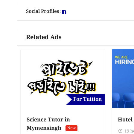
Social Profiles:
Related Ads
For Tuition
Science Tutor in
Hotel
Mymensingh
New
19 h