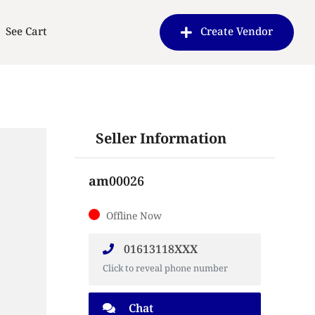
See Cart
Create Vendor
Seller Information
am00026
Offline Now
01613118XXX
Click to reveal phone number
Chat