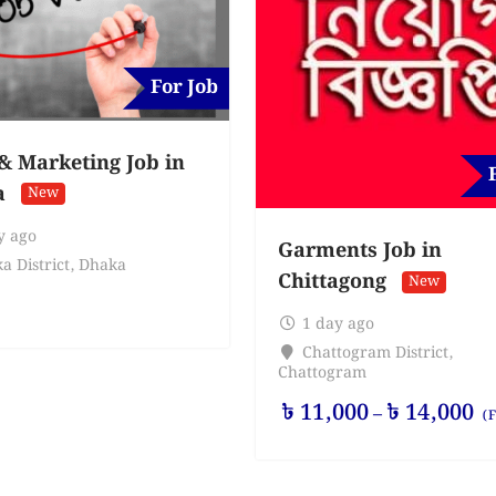
For Job
 & Marketing Job in
a
New
y ago
Garments Job in
a District
,
Dhaka
Chittagong
New
1 day ago
Chattogram District
,
Chattogram
৳
11,000
৳
14,000
–
(F