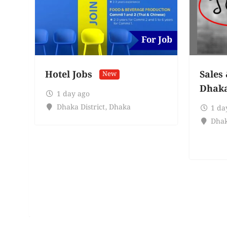
For Job
Hotel Jobs
Sales
New
Dhak
1 day ago
Dhaka District
,
Dhaka
1 da
Dhak