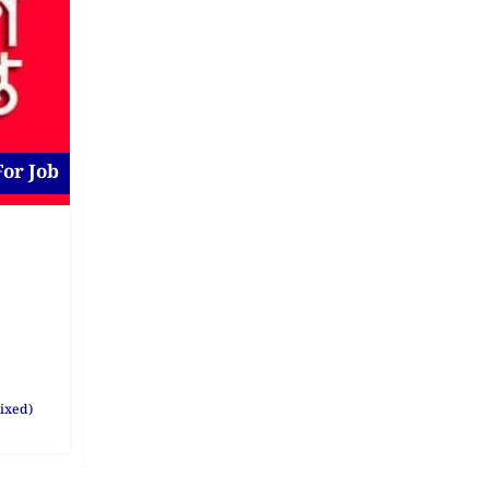
For Job
Job at Gulshan
New
For Job
2 days ago
Dhaka District
,
Dhaka
ixed)