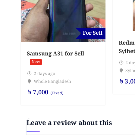
For Sell
Redmi 
Sylhe
Samsung A31 for Sell
New
2 da
Sylhe
2 days ago
৳
3,0
Whole Bangladesh
৳
7,000
(Fixed)
Leave a review about this