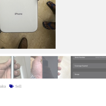
aka
Sell