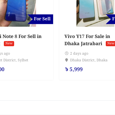
For Sell
F
Note 8 For Sell in
Vivo Y17 For Sale in
t
Dhaka Jatrabari
New
New
ys ago
2 days ago
t District
,
Sylhet
Dhaka District
,
Dhaka
00
৳
5,999