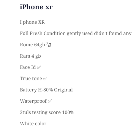
iPhone xr
I phone XR
Full Fresh Condition gently used didn’t found any
Rome 64gb 🥰
Ram 4 gb
Face Id ✅
True tone ✅
Battery H-80% Original
Waterproof ✅
3tuls testing score 100%
White color