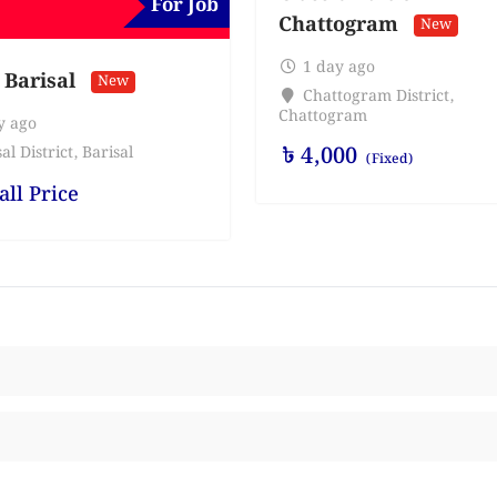
For Job
Chattogram
New
1 day ago
 Barisal
New
Chattogram District
,
Chattogram
y ago
৳
4,000
al District
,
Barisal
(Fixed)
all Price