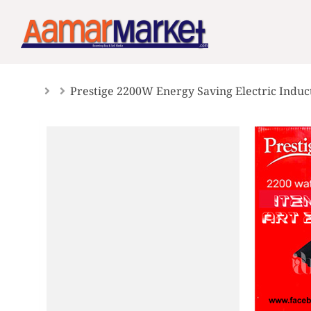
Skip
to
content
Prestige 2200W Energy Saving Electric Induc