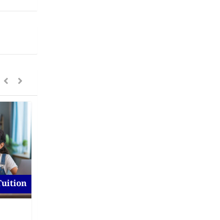
Tuition
For To-Let
Flat for Rent at Magura