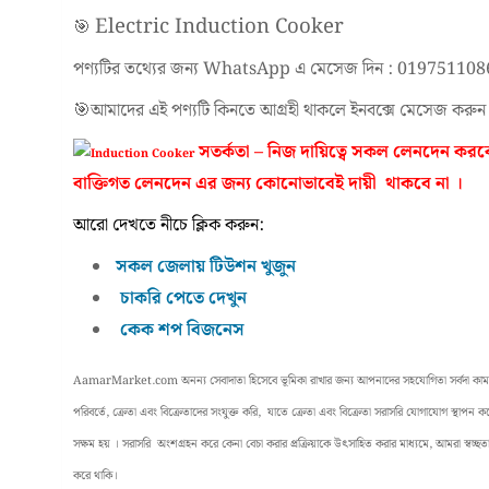
Electric Induction Cooker
🎯
পণ্যটির তথ্যের জন্য WhatsApp এ মেসেজ দিন : 01975110
🎯আমাদের এই পণ্যটি কিনতে আগ্রহী থাকলে ইনবক্সে মেসেজ করু
সতর্কতা – নিজ দায়িত্বে সকল লেনদেন
বাক্তিগত লেনদেন এর জন্য কোনোভাবেই দায়ী থাকবে না ।
আরো দেখতে নীচে ক্লিক করুন:
সকল জেলায় টিউশন খুজুন
চাকরি পেতে দেখুন
কেক শপ বিজনেস
AamarMarket.com অনন্য সেবাদাতা হিসেবে ভূমিকা রাখার জন্য আপনাদের সহযোগিতা সর্বদা কাম্য ।
পরিবর্তে, ক্রেতা এবং বিক্রেতাদের সংযুক্ত করি, যাতে ক্রেতা এবং বিক্রেতা সরাসরি যোগাযোগ স্থাপন
সক্ষম হয় । সরাসরি অংশগ্রহন করে কেনা বেচা করার প্রক্রিয়াকে উৎসাহিত করার মাধ্যমে, আমরা স্বচ্ছতা, 
করে থাকি।