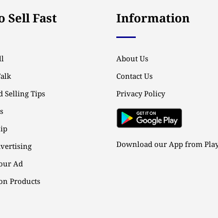
 Sell Fast
Information
l
About Us
Talk
Contact Us
 Selling Tips
Privacy Policy
ps
ip
Download our App from Play
vertising
our Ad
n Products