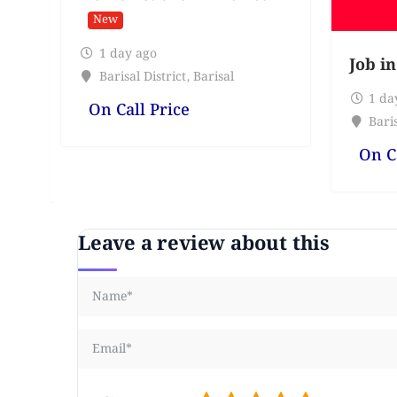
New
1 day ago
Job in
Barisal District
,
Barisal
1 da
On Call Price
Baris
On C
Leave a review about this