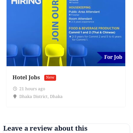
For Job
Hotel Jobs
New
21 hours ago
Dhaka District
,
Dhaka
Leave a review about this