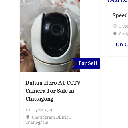
Speed
1 ye
Gazi
On C
For Sell
Dahua Hero A1 CCTV
Camera For Sale in
Chittagong
1 year ago
Chattogram District
,
Chattogram