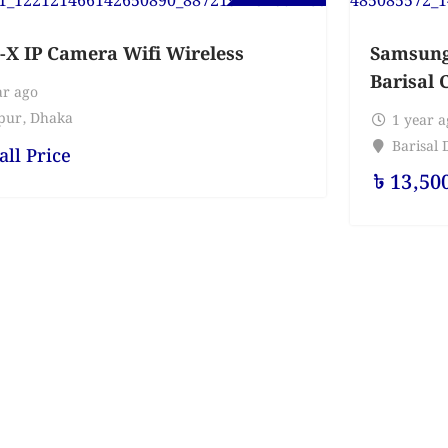
-X IP Camera Wifi Wireless
Samsung
Barisal C
ar ago
pur
,
Dhaka
1 year 
Barisal D
all Price
৳
13,50