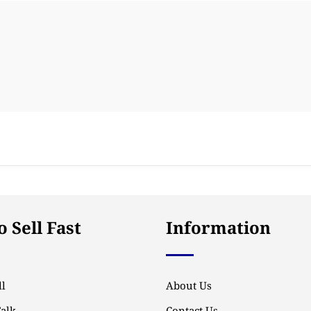
 Sell Fast
Information
l
About Us