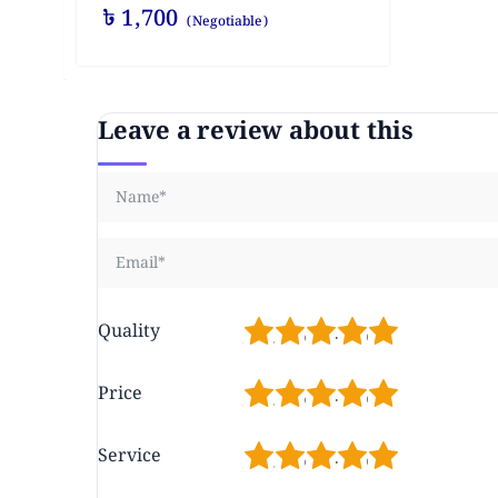
৳
1,700
(Negotiable)
Leave a review about this
1
2
3
4
5
Quality
1
2
3
4
5
Price
1
2
3
4
5
Service