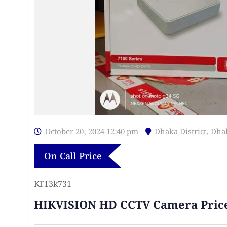
October 20, 2024 12:40 pm
Dhaka District
,
Dha
On Call Price
KF13k731
HIKVISION HD CCTV Camera Pric