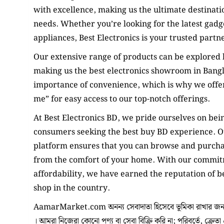
with excellence, making us the ultimate destinatio
needs. Whether you’re looking for the latest gadg
appliances, Best Electronics is your trusted partn
Our extensive range of products can be explored b
making us the best electronics showroom in Bang
importance of convenience, which is why we offer
me” for easy access to our top-notch offerings.
At Best Electronics BD, we pride ourselves on bein
consumers seeking the best buy BD experience. O
platform ensures that you can browse and purchas
from the comfort of your home. With our commit
affordability, we have earned the reputation of be
shop in the country.
AamarMarket.com অনন্য সেবাদাতা হিসেবে ভূমিকা রাখার জন্য
। আমরা নিজেরা কোনো পণ্য বা সেবা বিক্রি করি না; পরিবর্তে, ক্রেতা