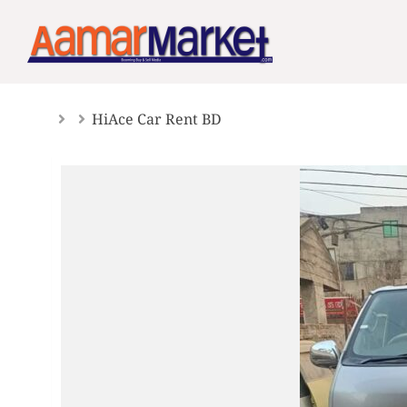
Skip
to
content
HiAce Car Rent BD