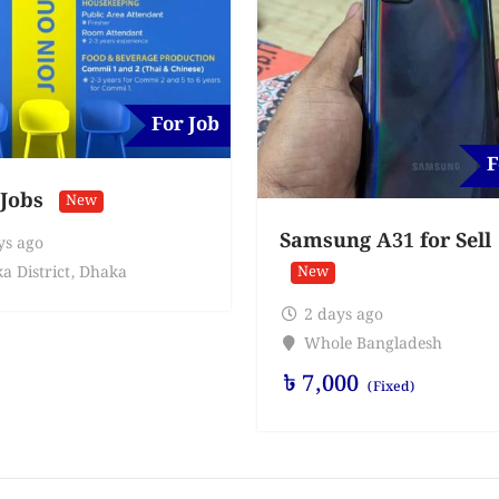
For Job
F
 Jobs
New
Samsung A31 for Sell
ys ago
New
a District
,
Dhaka
2 days ago
Whole Bangladesh
৳
7,000
(Fixed)