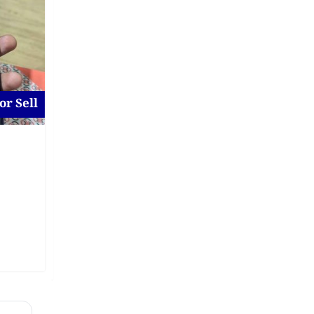
For Job
or Sell
Sales & Marketing Job in
Dhaka
New
2 days ago
Dhaka District
,
Dhaka