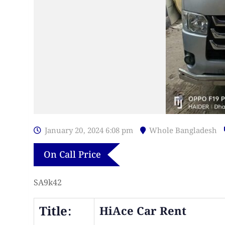
January 20, 2024 6:08 pm
Whole Bangladesh
On Call Price
SA9k42
Title:
HiAce Car Rent