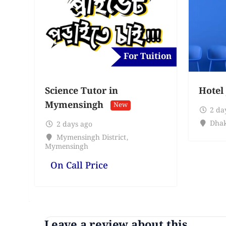
For Tuition
Science Tutor in
Hotel
Mymensingh
New
2 da
Dhak
2 days ago
Mymensingh District
,
Mymensingh
On Call Price
Leave a review about this