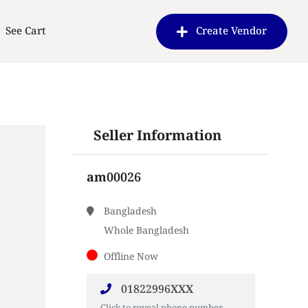
See Cart
Create Vendor
Seller Information
am00026
Bangladesh
Whole Bangladesh
Offline Now
01822996XXX