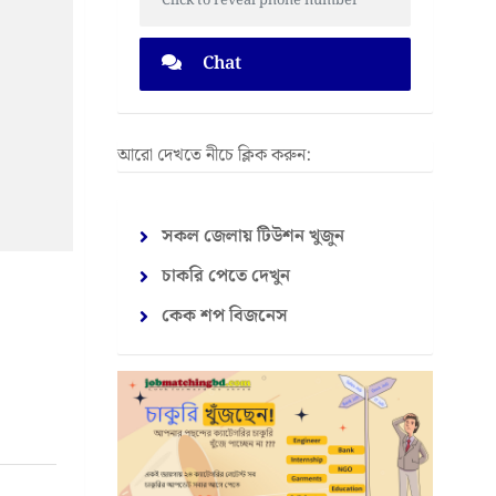
Click to reveal phone number
Chat
আরো দেখতে নীচে ক্লিক করুন:
সকল জেলায় টিউশন খুজুন
চাকরি পেতে দেখুন
কেক শপ বিজনেস