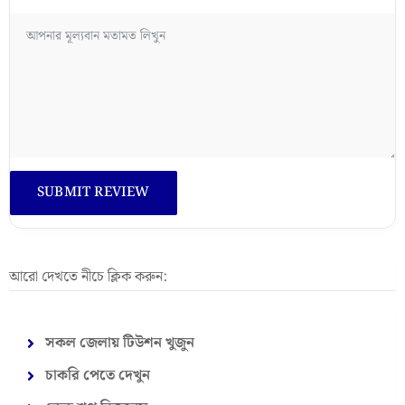
আরো দেখতে নীচে ক্লিক করুন:
সকল জেলায় টিউশন খুজুন
চাকরি পেতে দেখুন