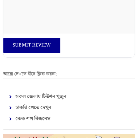
আরো দেখতে নীচে ক্লিক করুন:
সকল জেলায় টিউশন খুজুন
চাকরি পেতে দেখুন
কেক শপ বিজনেস