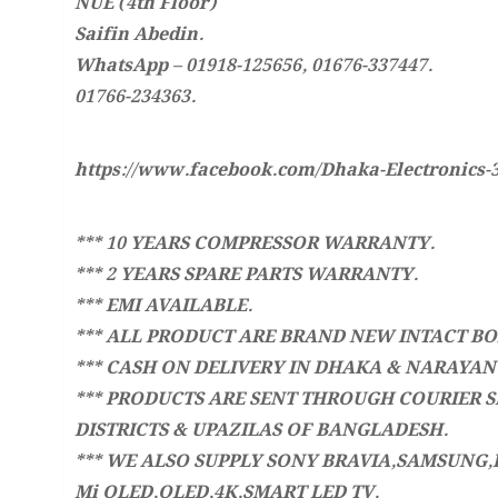
NUE (4th Floor)
Saifin Abedin.
WhatsApp – 01918-125656, 01676-337447.
01766-234363.
https://www.facebook.com/Dhaka-Electronics-
*** 10 YEARS COMPRESSOR WARRANTY.
*** 2 YEARS SPARE PARTS WARRANTY.
*** EMI AVAILABLE.
*** ALL PRODUCT ARE BRAND NEW INTACT BO
*** CASH ON DELIVERY IN DHAKA & NARAYAN
*** PRODUCTS ARE SENT THROUGH COURIER S
DISTRICTS & UPAZILAS OF BANGLADESH.
*** WE ALSO SUPPLY SONY BRAVIA,SAMSUNG,L
Mi QLED,OLED,4K,SMART LED TV.