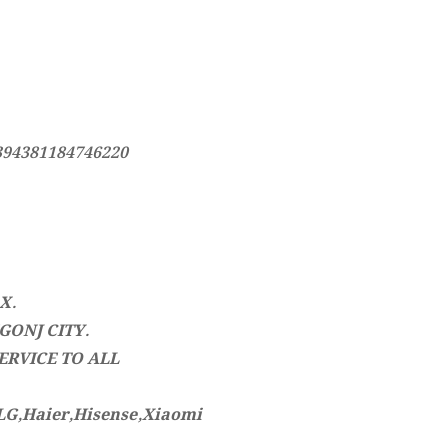
394381184746220
X.
GONJ CITY.
ERVICE TO ALL
G,Haier,Hisense,Xiaomi