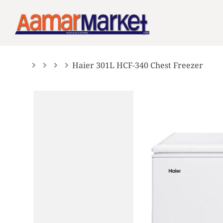
Skip
to
content
Haier 301L HCF-340 Chest Freezer