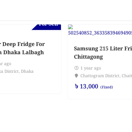
For Sell
r Deep Fridge For
Samsung 215 Liter Fri
in Dhaka Lalbagh
Chittagong
ar ago
1 year ago
a District
,
Dhaka
Chattogram District
,
Chat
৳
13,000
(Fixed)