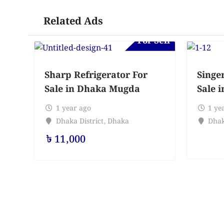
Related Ads
For Sell
Sharp Refrigerator For
Singe
Sale in Dhaka Mugda
Sale 
1 year ago
1 ye
Dhaka District
,
Dhaka
Dhak
৳
11,000