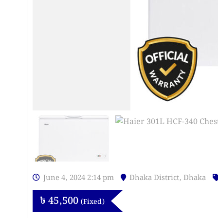
June 4, 2024 2:14 pm
Dhaka District
,
Dhaka
৳
45,500
(Fixed)