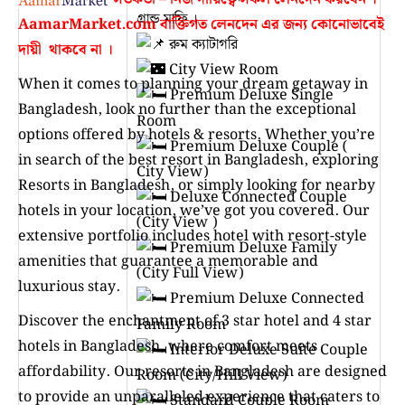
গ্রান্ড মাফি ।
AamarMarket.com
বাক্তিগত লেনদেন এর জন্য কোনোভাবেই
রুম ক্যাটাগরি
দায়ী থাকবে না
।
City View Room
When it comes to planning your dream getaway in
Premium Deluxe Single
Bangladesh, look no further than the exceptional
Room
options offered by hotels & resorts. Whether you’re
Premium Deluxe Couple (
in search of the best resort in Bangladesh, exploring
City View)
Resorts in Bangladesh, or simply looking for nearby
Deluxe Connected Couple
hotels in your location, we’ve got you covered. Our
(City View )
extensive portfolio includes hotel with resort-style
Premium Deluxe Family
amenities that guarantee a memorable and
(City Full View)
luxurious stay.
Premium Deluxe Connected
Discover the enchantment of 3 star hotel and 4 star
Family Room
hotels in Bangladesh, where comfort meets
Interior Deluxe Suite Couple
affordability. Our resorts in Bangladesh are designed
Room (City/Hill View)
to provide an unparalleled experience that caters to
Standard Couple Room