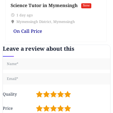
Science Tutor in Mymensingh
New
1 day ago
Mymensingh District
,
Mymensingh
On Call Price
Leave a review about this
1
2
3
4
5
Quality
1
2
3
4
5
Price