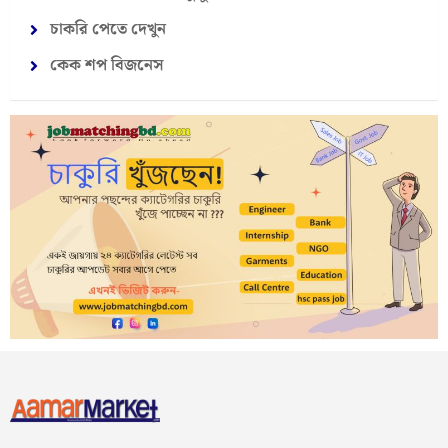
চাকরি পেতে দেখুন
কেক শপ বিজনেস