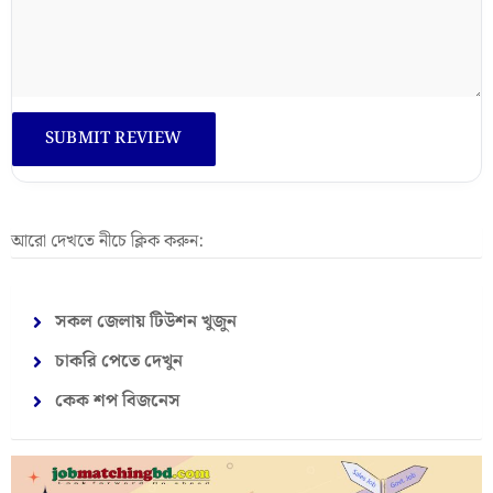
আরো দেখতে নীচে ক্লিক করুন:
সকল জেলায় টিউশন খুজুন
চাকরি পেতে দেখুন
কেক শপ বিজনেস