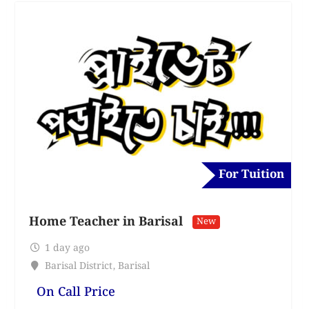
For Tuition
Home Teacher in Barisal
New
1 day ago
Barisal District
,
Barisal
On Call Price