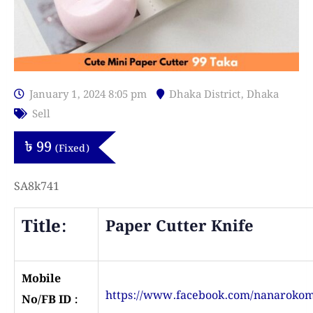
January 1, 2024 8:05 pm
Dhaka District
,
Dhaka
Sell
৳
99
(Fixed)
SA8k741
Title:
Paper Cutter Knife
Mobile
https://www.facebook.com/nanaroko
No/FB ID :