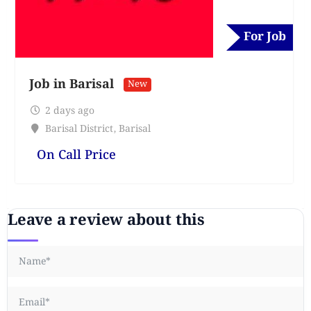
For Job
Job in Barisal
New
2 days ago
Barisal District
,
Barisal
On Call Price
Leave a review about this