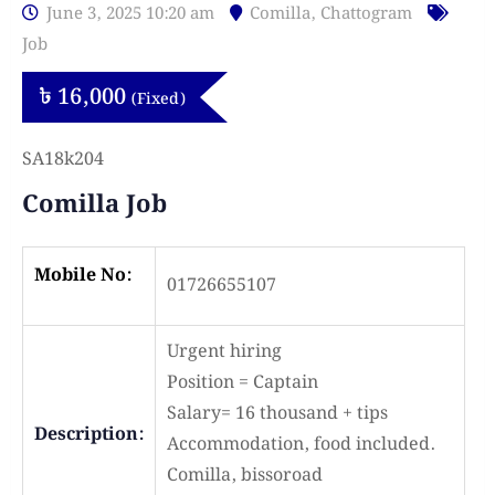
June 3, 2025 10:20 am
Comilla
,
Chattogram
Job
৳
16,000
(Fixed)
SA18k204
Comilla Job
Mobile No:
01726655107
Urgent hiring
Position = Captain
Salary= 16 thousand + tips
Description:
Accommodation, food included.
Comilla, bissoroad