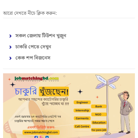
আরো দেখতে নীচে ক্লিক করুন:
সকল জেলায় টিউশন খুজুন
চাকরি পেতে দেখুন
কেক শপ বিজনেস