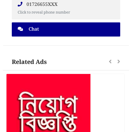
01726655XXX
Click to reveal phone number
Chat
Related Ads