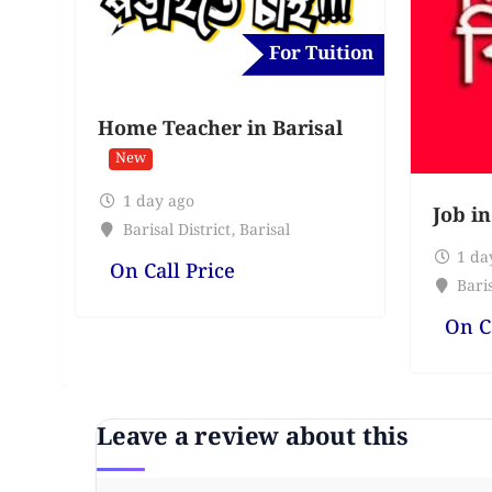
For Tuition
Home Teacher in Barisal
New
1 day ago
Job in
Barisal District
,
Barisal
1 da
On Call Price
Baris
On C
Leave a review about this