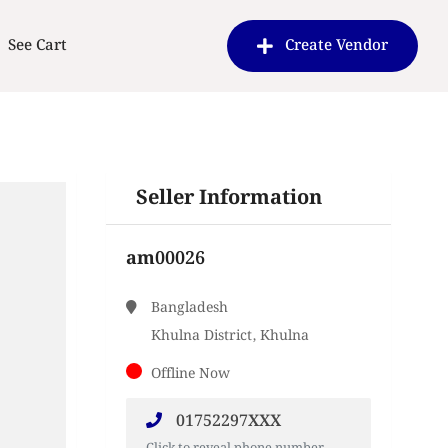
See Cart
Create Vendor
Seller Information
am00026
Bangladesh
Khulna District, Khulna
Offline Now
01752297XXX