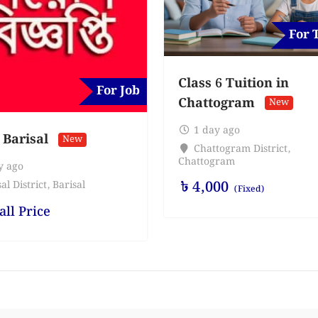
For 
Class 6 Tuition in
For Job
Chattogram
New
1 day ago
 Barisal
New
Chattogram District
,
Chattogram
y ago
৳
4,000
al District
,
Barisal
(Fixed)
all Price