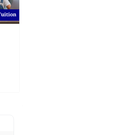
Tuition
For To-Let
Flat for Rent at Magura
New
1 day ago
Magura
,
Khulna
On Call Price