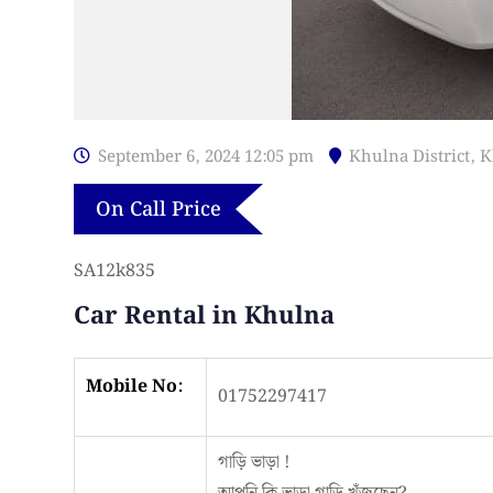
September 6, 2024 12:05 pm
Khulna District
,
K
On Call Price
SA12k835
Car Rental in Khulna
Mobile No:
01752297417
গাড়ি ভাড়া !