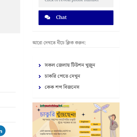
Click to reveal phone number
Chat
আরো দেখতে নীচে ক্লিক করুন:
সকল জেলায় টিউশন খুজুন
চাকরি পেতে দেখুন
কেক শপ বিজনেস