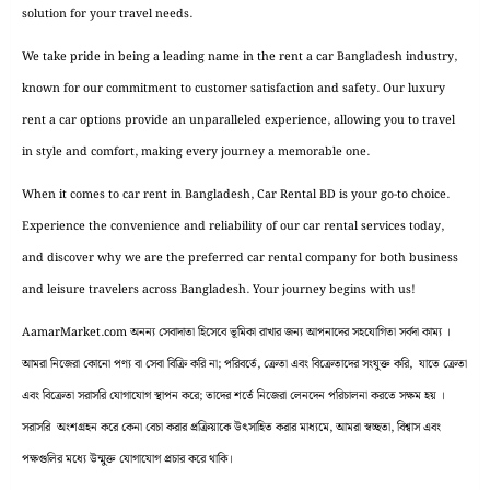
solution for your travel needs.
We take pride in being a leading name in the rent a car Bangladesh industry,
known for our commitment to customer satisfaction and safety. Our luxury
rent a car options provide an unparalleled experience, allowing you to travel
in style and comfort, making every journey a memorable one.
When it comes to car rent in Bangladesh, Car Rental BD is your go-to choice.
Experience the convenience and reliability of our car rental services today,
and discover why we are the preferred car rental company for both business
and leisure travelers across Bangladesh. Your journey begins with us!
AamarMarket.com অনন্য সেবাদাতা হিসেবে ভূমিকা রাখার জন্য আপনাদের সহযোগিতা সর্বদা কাম্য ।
আমরা নিজেরা কোনো পণ্য বা সেবা বিক্রি করি না; পরিবর্তে, ক্রেতা এবং বিক্রেতাদের সংযুক্ত করি, যাতে ক্রেতা
এবং বিক্রেতা সরাসরি যোগাযোগ স্থাপন করে; তাদের শর্তে নিজেরা লেনদেন পরিচালনা করতে সক্ষম হয় ।
সরাসরি অংশগ্রহন করে কেনা বেচা করার প্রক্রিয়াকে উৎসাহিত করার মাধ্যমে, আমরা স্বচ্ছতা, বিশ্বাস এবং
পক্ষগুলির মধ্যে উন্মুক্ত যোগাযোগ প্রচার করে থাকি।