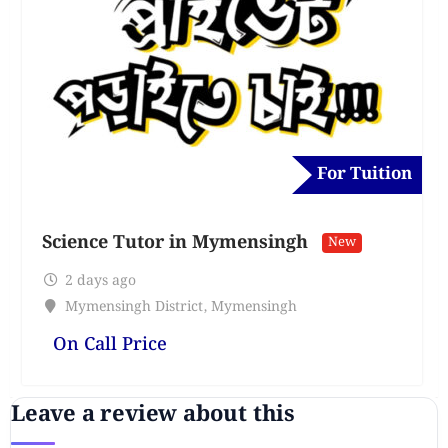
For Tuition
Science Tutor in Mymensingh
New
2 days ago
Mymensingh District
,
Mymensingh
On Call Price
Leave a review about this