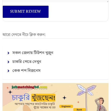
আরো দেখতে নীচে ক্লিক করুন:
সকল জেলায় টিউশন খুজুন
চাকরি পেতে দেখুন
কেক শপ বিজনেস