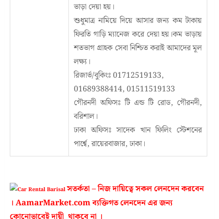
ভাড়া দেয়া হয়।
শুধুমাত্র নামিয়ে দিয়ে আসার জন্য কম টাকায়
ফিরতি গাড়ি ম্যানেজ করে দেয়া হয়।কম ভাড়ায়
শতভাগ গ্রাহক সেবা নিশ্চিত করাই আমাদের মূল
লক্ষ্য।
রিজার্ভ/বুকিংঃ 01712519133,
01689388414, 01511519133
গৌরনদী অফিসঃ টি এন্ড টি রোড, গৌরনদী,
বরিশাল।
ঢাকা অফিসঃ সাদেক খান ফিলিং স্টেশনের
পার্শ্বে, রায়েরবাজার, ঢাকা।
সতর্কতা – নিজ দায়িত্বে সকল লেনদেন করবেন
। AamarMarket.com ব্যক্তিগত লেনদেন এর জন্য
কোনোভাবেই দায়ী থাকবে না ।