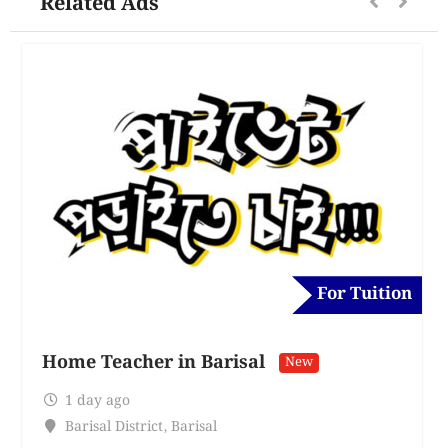
Related Ads
For Tuition
Home Teacher in Barisal
New
1 day ago
Barisal District
,
Barisal