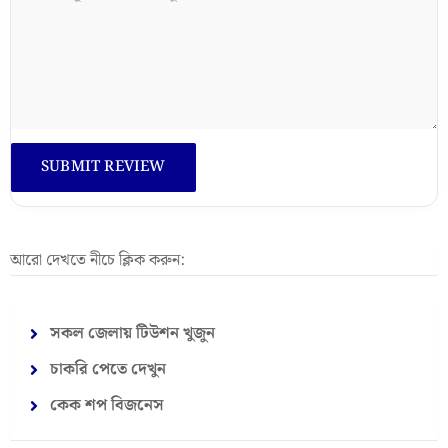
আরো দেখতে নীচে ক্লিক করুন:
সকল জেলায় টিউশন খুজুন
চাকরি পেতে দেখুন
কেক শপ বিজনেস