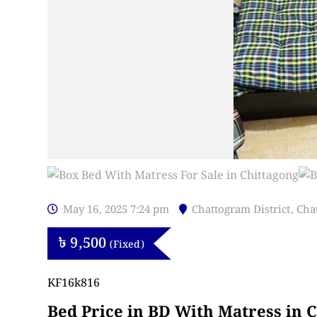
May 16, 2025 7:24 pm
Chattogram District
,
Cha
৳
9,500
(Fixed)
KF16k816
Bed Price in BD With Matress in 