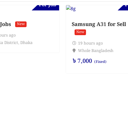
For Job
F
 Jobs
Samsung A31 for Sell
New
New
ours ago
a District
,
Dhaka
19 hours ago
Whole Bangladesh
৳
7,000
(Fixed)