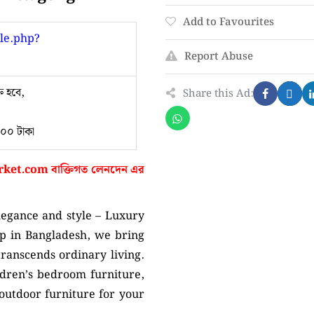
Add to Favourites
le.php?
Report Abuse
ি হবে,
Share this Ad:
৫০০ টাকা
ket.com
বাক্তিগত লেনদেন এর
legance and style – Luxury
op in Bangladesh, we bring
transcends ordinary living.
ldren’s bedroom furniture,
 outdoor furniture for your