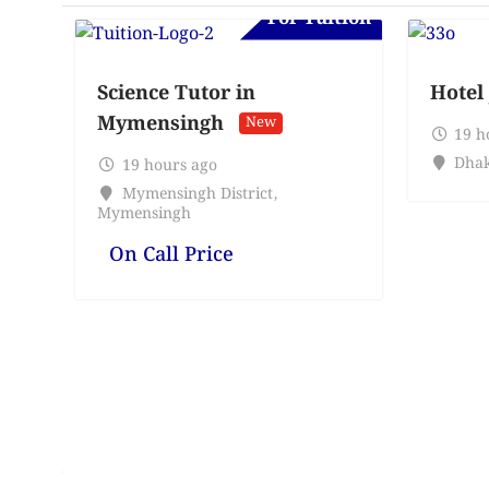
For Tuition
Science Tutor in
Hotel
Mymensingh
New
19 h
Dhak
19 hours ago
Mymensingh District
,
Mymensingh
On Call Price