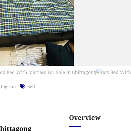
ttogram
Sell
Overview
Chittagong