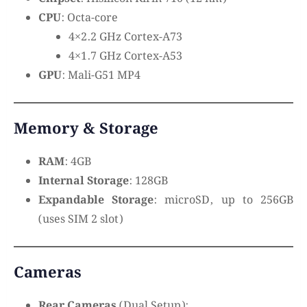
CPU
: Octa-core
4×2.2 GHz Cortex-A73
4×1.7 GHz Cortex-A53
GPU
: Mali-G51 MP4
Memory & Storage
RAM
: 4GB
Internal Storage
: 128GB
Expandable Storage
: microSD, up to 256GB
(uses SIM 2 slot)
Cameras
Rear Cameras
(Dual Setup):