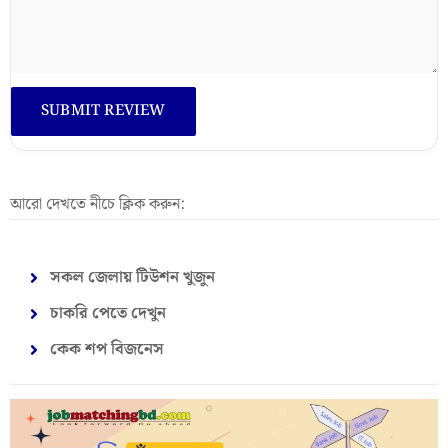
আরো দেখতে নীচে ক্লিক করুন:
সকল জেলায় টিউশন খুজুন
চাকরি পেতে দেখুন
কেক শপ বিজনেস