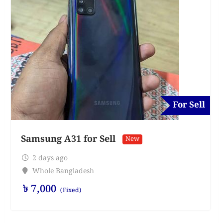
For Sell
Samsung A31 for Sell
New
2 days ago
Whole Bangladesh
৳
7,000
(Fixed)