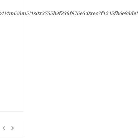
!4b1!4m6!3m5!1s0x3755b9f836f976e5:0xec7f1245fb6e83d