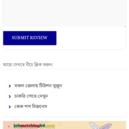
আরো দেখতে নীচে ক্লিক করুন:
সকল জেলায় টিউশন খুজুন
চাকরি পেতে দেখুন
কেক শপ বিজনেস