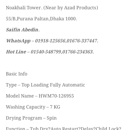
Noakhali Tower. (Near by Azad Products)
55/B,Purana Paltan,Dhaka 1000.
Saifin Abedin.
WhatsApp – 01918-125656,01676-337447.
Hot Line – 01540-548799,01766-234363.
Basic Info
Type – Top Loading Fully Automatic
Model Name – HWM70-1269S5
Washing Capacity – 7 KG
Drying Program – Spin
Function – Tub Dry?Auto Restart?Delay?Child Lock?