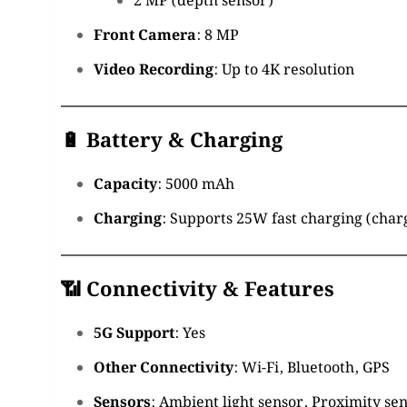
2 MP (depth sensor)
Front Camera
: 8 MP
Video Recording
:
Up to 4K resolution
🔋 Battery & Charging
Capacity
:
5000 mAh
Charging
:
Supports 25W fast charging (charg
📶 Connectivity & Features
5G Support
: Yes
Other Connectivity
:
Wi-Fi, Bluetooth, GPS
Sensors
:
Ambient light sensor, Proximity se