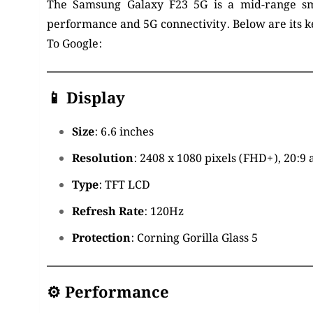
The Samsung Galaxy F23 5G is a mid-range sm
performance and 5G connectivity.
Below are its k
To Google:
📱 Display
Size
:
6.6 inches
Resolution
:
2408 x 1080 pixels (FHD+), 20:9 
Type
:
TFT LCD
Refresh Rate
:
120Hz
Protection
:
Corning Gorilla Glass 5
⚙️ Performance