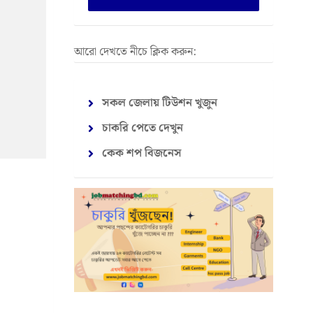
আরো দেখতে নীচে ক্লিক করুন:
সকল জেলায় টিউশন খুজুন
চাকরি পেতে দেখুন
কেক শপ বিজনেস