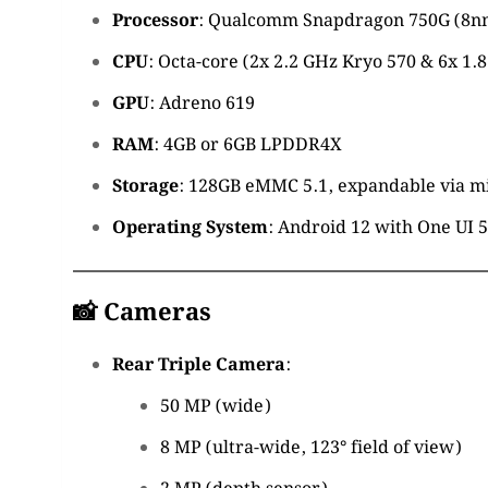
Processor
:
Qualcomm Snapdragon 750G (8n
CPU
:
Octa-core (2x 2.2 GHz Kryo 570 & 6x 1.
GPU
:
Adreno 619
RAM
:
4GB or 6GB LPDDR4X
Storage
:
128GB eMMC 5.1, expandable via 
Operating System
:
Android 12 with One UI 5
📸 Cameras
Rear Triple Camera
:
50 MP (wide)
8 MP (ultra-wide, 123° field of view)