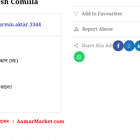
esh Comilla
Add to Favourites
armin.aktar.3344
Report Abuse
Share this Ad:
কআপ দেয়)
 ভালো!
করবেন ।
AamarMarket.com