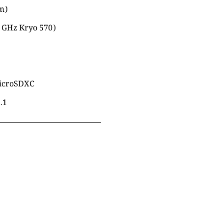
m)
8 GHz Kryo 570)
microSDXC
.1