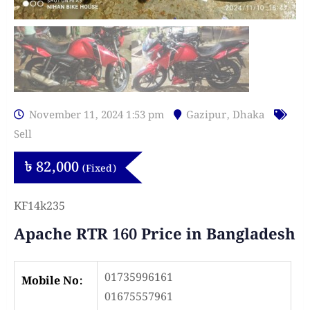
November 11, 2024 1:53 pm
Gazipur
,
Dhaka
Sell
৳
82,000
(Fixed)
KF14k235
Apache RTR 160 Price in Bangladesh
01735996161
Mobile No:
01675557961