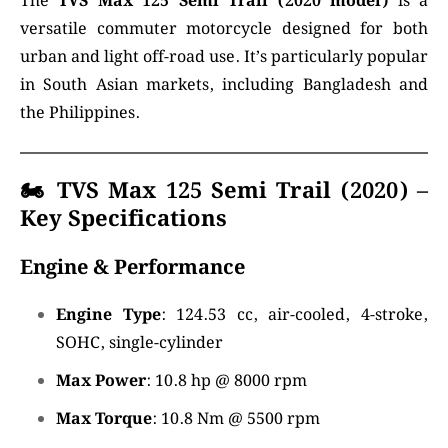
The
TVS Max 125 Semi Trail (2020 model)
is a
versatile commuter motorcycle designed for both
urban and light off-road use.
It’s particularly popular
in South Asian markets, including Bangladesh and
the Philippines.
🏍️
TVS Max 125 Semi Trail (2020) –
Key Specifications
Engine & Performance
Engine Type
:
124.53 cc, air-cooled, 4-stroke,
SOHC, single-cylinder
Max Power
:
10.8 hp @ 8000 rpm
Max Torque
:
10.8 Nm @ 5500 rpm