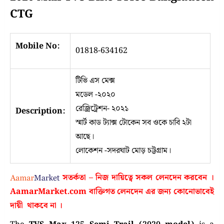
CTG
Mobile No:
01818-634162
টিভি এস মেক্স
মডেল -২০২০
রেজ্রিট্রেশন- ২০২১
Description:
স্মার্ট কাড ট্যাক্স টোকেন সব ওকে চাবি ২টা
আছে।
লোকেশন -সদরঘাট মোড় চট্টগ্রাম।
সতর্কতা – নিজ দায়িত্বে সকল লেনদেন করবেন ।
AamarMarket.com
বাক্তিগত লেনদেন এর জন্য কোনোভাবেই
দায়ী থাকবে না
।