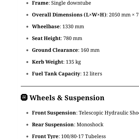
Frame
:
Single downtube
Overall Dimensions (L×W×H)
:
2050 mm × 
Wheelbase
:
1330 mm
Seat Height
:
780 mm
Ground Clearance
:
160 mm
Kerb Weight
:
135 kg
Fuel Tank Capacity
:
12 liters
🛞
Wheels & Suspension
Front Suspension
:
Telescopic Hydraulic Sh
Rear Suspension
:
Monoshock
Front Tyre
:
100/80-17 Tubeless