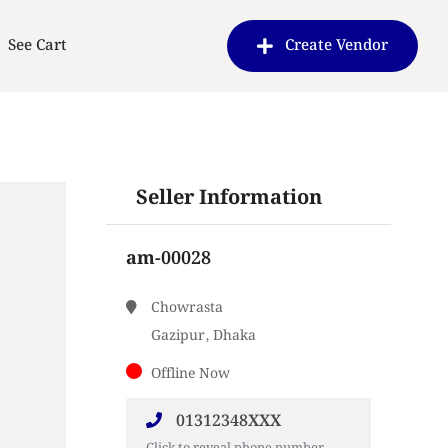
See Cart
Create Vendor
Seller Information
am-00028
Chowrasta
Gazipur, Dhaka
Offline Now
01312348XXX