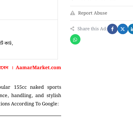
Report Abuse
Share this Ad:
্ট কার্ড,
করবেন ।
AamarMarket.com
ular 155cc naked sports
ce, handling, and stylish
ations According To Google: