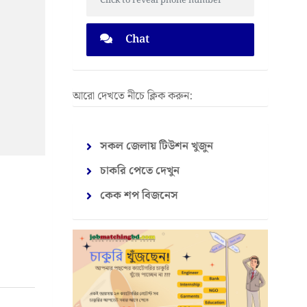
Click to reveal phone number
Chat
আরো দেখতে নীচে ক্লিক করুন:
সকল জেলায় টিউশন খুজুন
চাকরি পেতে দেখুন
কেক শপ বিজনেস