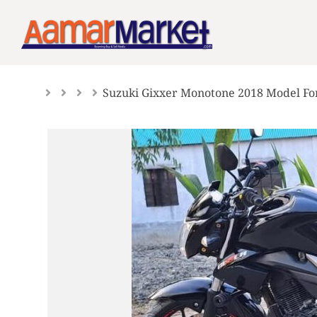
Skip
to
content
Suzuki Gixxer Monotone 2018 Model For