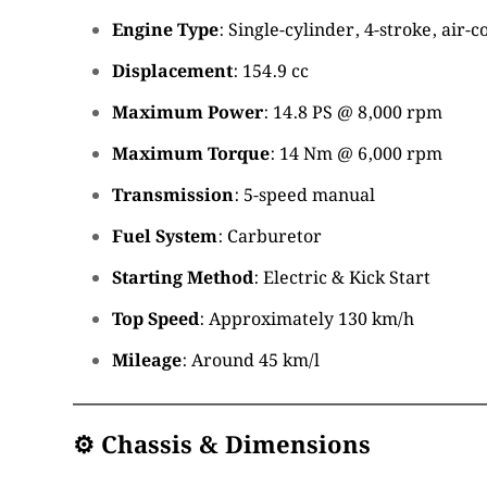
Engine Type
:
Single-cylinder, 4-stroke, air-
Displacement
:
154.9 cc
Maximum Power
:
14.8 PS @ 8,000 rpm
Maximum Torque
:
14 Nm @ 6,000 rpm
Transmission
:
5-speed manual
Fuel System
:
Carburetor
Starting Method
:
Electric & Kick Start
Top Speed
:
Approximately 130 km/h
Mileage
:
Around 45 km/l
⚙️
Chassis & Dimensions