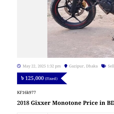
May 22, 2025 1:32 pm
Gazipur
,
Dhaka
Sel
৳
125,000
(Fixed)
KF16k977
2018 Gixxer Monotone Price in B